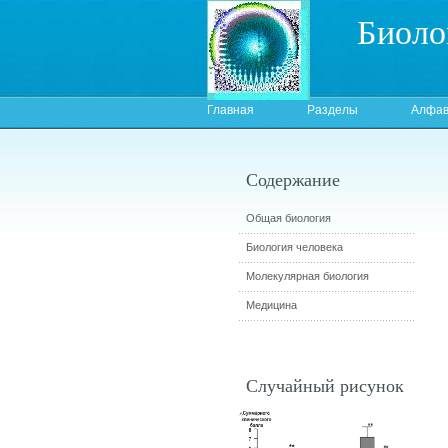
Биоло
Главная
Разделы
Алфав
Содержание
Общая биология
Биология человека
Молекулярная биология
Медицина
Случайный рисунок