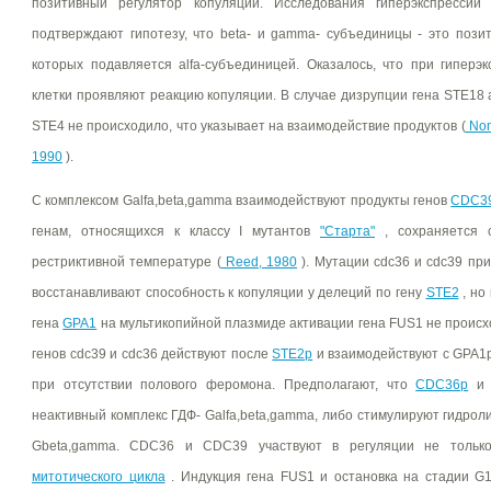
позитивный регулятор копуляции. Исследования гиперэкспресси
подтверждают гипотезу, что beta- и gamma- субъединицы - это пози
которых подавляется alfa-субъединицей. Оказалось, что при гиперэ
клетки проявляют реакцию копуляции. В случае дизрупции гена STE18 
STE4 не происходило, что указывает на взаимодействие продуктов (
Nomo
1990
).
С комплексом Galfa,beta,gamma взаимодействуют продукты генов
CDC3
генам, относящихся к классу I мутантов
"Старта"
, сохраняется с
рестриктивной температуре (
Reed, 1980
). Мутации cdc36 и cdc39 при
восстанавливают способность к копуляции у делеций по гену
SТЕ2
, но
гена
GPA1
на мультикопийной плазмиде активации гена FUS1 не происх
генов cdc39 и cdc36 действуют после
STE2p
и взаимодействуют с GPA1p
при отсутствии полового феромона. Предполагают, что
CDC36p
неактивный комплекс ГДФ- Galfa,beta,gamma, либо стимулируют гидроли
Gbeta,gamma. CDC36 и CDC39 участвуют в регуляции не тольк
митотического цикла
. Индукция гена FUS1 и остановка на стадии G