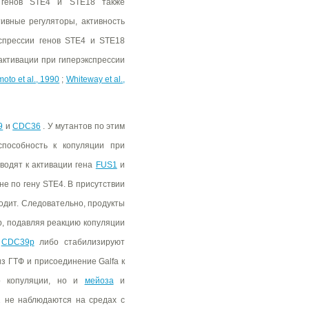
и генов STE4 и STE18 также
тивные регуляторы, активность
кспрессии генов STE4 и STE18
активации при гиперэкспрессии
to et al., 1990
;
Whiteway et al.,
9
и
CDC36
. У мутантов по этим
пособность к копуляции при
водят к активации гена
FUS1
и
 не по гену SТЕ4. В присутствии
одит. Следовательно, продукты
, подавляя реакцию копуляции
и
CDC39p
либо стабилизируют
з ГТФ и присоединение Galfa к
о копуляции, но и
мейоза
и
1 не наблюдаются на средах с