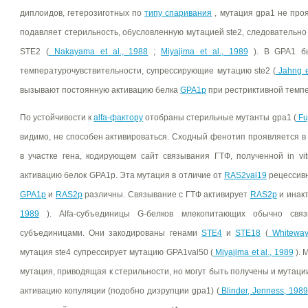
диплоидов, гетерозиготных по
типу спаривания
, мутация gpa1 не про
подавляет стерильность, обусловленную мутацией ste2, следовательно 
STE2 (
Nakayama et al., 1988
;
Miyajima et al., 1989
). В GPA1 бы
температурочувствительности, супрессирующие мутацию ste2 (
Jahng et
вызывают постоянную активацию белка
GPA1p
при рестриктивной темпе
По устойчивости к
alfa-фактору
отобраны стерильные мутанты gpa1 (
Fu
видимо, не способен активироваться. Сходный фенотип проявляется в
в участке гена, кодирующем сайт связывания ГТФ, полученной in v
активацию белок GPA1p. Эта мутация в отличие от
RAS2val19
рецессивн
GPA1p
и
RAS2p
различны. Связывание с ГТФ активирует
RAS2p
и инакт
1989
). Alfa-субъединицы G-белков млекопитающих обычно свя
субъединицами. Они закодированы генами
STE4
и
STE18
(
Whiteway 
мутация ste4 супрессирует мутацию GPA1val50 (
Miyajima et al., 1989
). 
мутация, приводящая к стерильности, но могут быть получены и мутац
активацию копуляции (подобно дизрупции gpa1) (
Blinder, Jenness, 1989