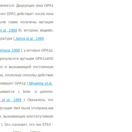
является. Дизрупция гена GPA1
ген GPA1 действует после гена
ли также получены мутации
 al., 1988
8), которые, видимо,
ратуре (
Jahng et al., 1988
.
jimura, 1988
), у которых GPA1p,
 результате мутации GPA1val50
itro и вызывающей постоянную
а, поскольку способы действия
ивирует GPA1p (
Miyajima et al.,
зываются с beta- и gamma-
et al., 1989
). Оказалось, что
Мутация ste4 была отобрана как
ии, вызывающие конститутивную
). Это означает, что ген STE4 -