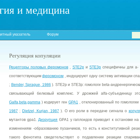
гия и медицина
итный указатель
Форум
Регуляция копуляции
Рецепторы половых феромонов
,
STE2p
и
STE3p
специфичны для а- и 
соответствующим
феромоном
, индуцируют одну систему активации спа
;
Bender, Sprague, 1986
). STE2p и STE3p: гомологи beta-андренергичес
связывающий белковый комплекс. У дрожжей alfa-субъединицу это
Galfa,beta,gamma
) кодирует ген
GPA1
, отклонированный по гомологии 
1987
;
Dietzel, Kurjan, 1987
). О его роли в передаче сигнала о
копул
мутантов gpa1.
Дизрупция
GPA1 у гаплоидов приводит к остановке н
изменениям -образованию пузанчиков, то есть к конститутивной реа
такого фенотипа свидетельствует о подавлении реакции спарива