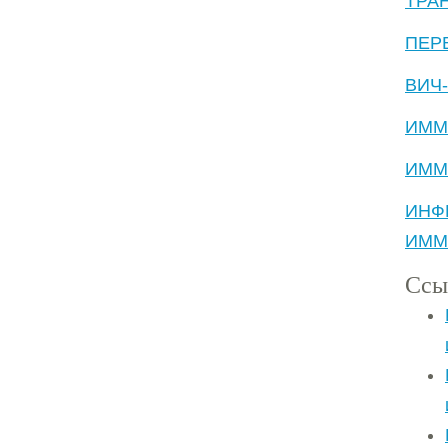
ТРА
ПЕР
ВИЧ
ИММ
ИММ
ИН
ИММ
Ссы