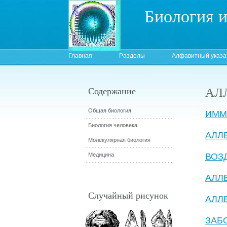
Биология 
Главная
Разделы
Алфавитный указа
АЛ
Содержание
Общая биология
ИММ
Биология человека
АЛЛ
Молекулярная биология
Медицина
ВОЗ
АЛЛ
Случайный рисунок
АЛЛ
ЗАБ