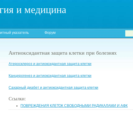
гия и медицина
итный указатель
Форум
Антиоксидантная защита клетки при болезнях
Атеросклероз и антиоксидантная защита клетки
Канцерогенез и антиоксидантная защита клетки
Сахарный диабет и антиоксидантная защита клетки
Ссылки:
ПОВРЕЖДЕНИЯ КЛЕТОК СВОБОДНЫМИ РАДИКАЛАМИ И АФК