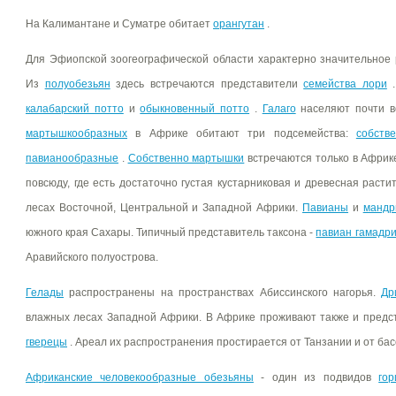
На Калимантане и Суматре обитает
орангутан
.
Для Эфиопской зоогеографической области характерно значительное 
Из
полуобезьян
здесь встречаются представители
семейства лори
.
калабарский потто
и
обыкновенный потто
.
Галаго
населяют почти в
мартышкообразных
в Африке обитают три подсемейства:
собств
павианообразные
.
Собственно мартышки
встречаются только в Африке
повсюду, где есть достаточно густая кустарниковая и древесная расти
лесах Восточной, Центральной и Западной Африки.
Павианы
и
мандр
южного края Сахары. Типичный представитель таксона -
павиан гамадр
Аравийского полуострова.
Гелады
распространены на пространствах Абиссинского нагорья.
Др
влажных лесах Западной Африки. В Африке проживают также и пред
гверецы
. Ареал их распространения простирается от Танзании и от бас
Африканские человекообразные обезьяны
- один из подвидов
го