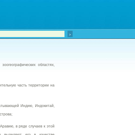
зоогеографических областях,
ительную часть территории на
ватывающей Индию, Индокитай,
строва;
равию, в ряде случаев к этой
ты выделяют его в качестве