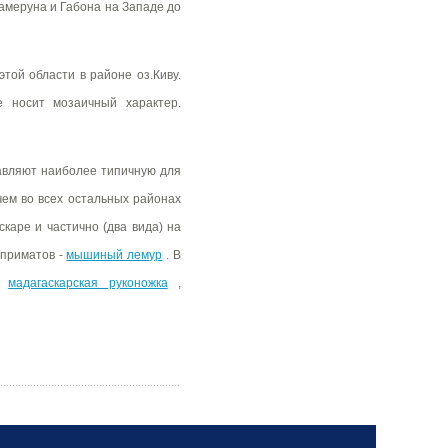
амеруна и Габона на Западе до
этой области в районе оз.Киву.
е носит мозаичный характер.
вляют наиболее типичную для
 чем во всех остальных районах
каре и частично (два вида) на
 приматов -
мышиный лемур
. В
и
мадагаскарская руконожка
,