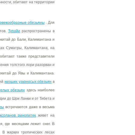
чности, обитают на территории
овекообразные обезьяны
. Для
тов.
Тупайи
распространены в
окитай до Бали, Калимантана и
ах Суматры, Калимантана, на
обитают также представители
нения толстого лори разорван и
окитай до Явы и Калимантана.
лей
низших узконосых обезьян
в
телых обезьян
здесь наиболее
дии до Шри Ланки и от Тибета и
ры
встречаются даже в весьма
оксоланов ринопитек
живет на
я, где месяцами лежит снег. В
 В жарких тропических лесах