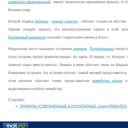
шимпанзе обыкновенный
- имеют практически одинаковые ареалы: от К
Великих озер.
Второй подвид
гориллы
-
горная горилла
- обитает только на востоке 
Однако следует сказать, что распространение горилл в этой зон
Карликовый шимпанзе
населяет территорию южнее р.Конго.
Мадагаскар часто называют островом
лемуров
.
Полуобезьяны
предста
этого острова группу млекопитающих. Их здесь 20 видов, т.е. больше,
земного шара вместе взятых. Лемуры и маки обитают лишь на Мадагас
Коморских островах. На острове обитает самый мелкий представитель
этом регионе обитают также представители
семейства индри
выделяемая в особое семейство.
Ссылки:
ПРИМАТЫ (СОВРЕМЕННЫЕ И ИСКОПАЕМЫЕ, отряд PRIMATES)