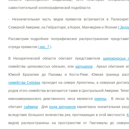
самостоятельной зоогеографической подобласти.
- Незначительная часть видов приматов встречается в Палеоаркт
Северной Америке, на Гибралтаре, в Корее, Манчжурии и Японии (
Зедл
Рассмотрим подробнее географическое распространение представи
отряда приматов (
рис. 7
).
В Неоарктической области обитают представители
широконосых 
семейства цепкохвостых обезьян, или
капуцинов
. Ареал обитания иг
Южной Бразилии до Панамы и Коста-Рики. Южная граница расп
семейства Cebidae
проходит на севере Аргентины, а северная достиг
родов этого семейства встречаются также в Центральной Америке. Ти
южноамериканского девственного леса являются
ревуны
. В лесах б
обитают
саймири
. Для
рода капуцинов
характерна значительная раз
вследствие большого количества рек, протекающих в этой местности.
К
видов) распространены на пространстве от Гватемалы до северн