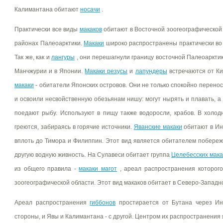
Калимантана обитают
носачи
.
Практически все виды
макаков
обитают в Восточной зоогеографической 
районах Палеоарктики.
Макаки
широко распространены практически во
Так же, как и
лангуры
, они перешагнули границу восточной Палеоарктик
Манчжурии и в Японии.
Макаки резусы
и
лапундеры
встречаются от К
макаки
- обитатели Японских островов. Они не только спокойно перено
и освоили несвойственную обезьянам нишу: могут нырять и плавать, а
поедают рыбу. Используют в пищу также водоросли, крабов. В холод
греются, забираясь в горячие источники.
Яванские макаки
обитают в Инд
вплоть до Тимора и Филиппин. Этот вид является обитателем побережи
другую водную живность. На Сулавеси обитает группа
Целебесских мака
из общего правила -
макаки магот
, ареал распространения которого
зоогеографической области. Этот вид макаков обитает в Северо-Западн
Ареал распространения
гиббонов
простирается от Бутана через Ин
стороны, и Явы и Калимантана - с другой. Центром их распространения