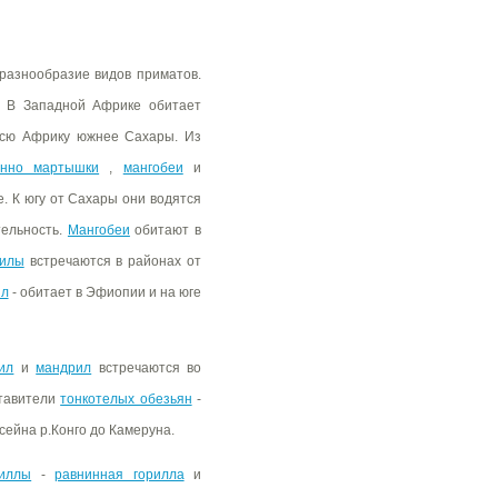
разнообразие видов приматов.
 В Западной Африке обитает
сю Африку южнее Сахары. Из
енно мартышки
,
мангобеи
и
. К югу от Сахары они водятся
тельность.
Мангобеи
обитают в
илы
встречаются в районах от
ил
- обитает в Эфиопии и на юге
ил
и
мандрил
встречаются во
ставители
тонкотелых обезьян
-
сейна р.Конго до Камеруна.
риллы
-
равнинная горилла
и