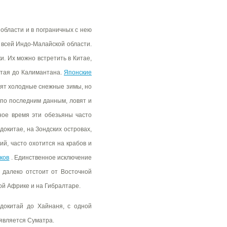
области и в пограничных с нею
 всей Индо-Малайской области.
и. Их можно встретить в Китае,
итая до Калимантана.
Японские
сят холодные снежные зимы, но
 по последним данным, ловят и
ное время эти обезьяны часто
окитае, на Зондских островах,
й, часто охотится на крабов и
ков
. Единственное исключение
 далеко отстоит от Восточной
ой Африке и на Гибралтаре.
докитай до Хайнаня, с одной
 является Суматра.