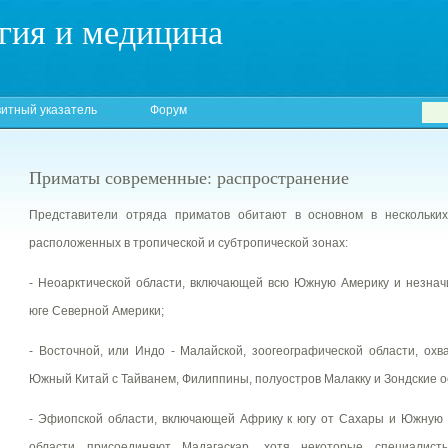
гия и медицина
итный указатель
Форум
Приматы современные: распространение
Представители отряда приматов обитают в основном в нескольких 
расположенных в тропической и субтропической зонах:
- Неоарктической области, включающей всю Южную Америку и незнач
юге Северной Америки;
- Восточной, или Индо - Малайской, зоогеографической области, ох
Южный Китай с Тайванем, Филиппины, полуостров Малакку и Зондские о
- Эфиопской области, включающей Африку к югу от Сахары и Южную А
области присоединяют Мадагаскар, хотя некоторые специалис