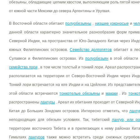
обезьяны, обладающие цепким хвостом, выполняющим роль пятой коне
от южной части Мексики до севера Аргентины и Уругвая.
В Восточной области обитают
полуобезьяны
,
низшие узконосые
и
чел
данной области характерно значительное разнообразие форм прима
Северной Индии, на пространства от Юго-Западного Китая через Инд
южных Филиппинских островов.
Семейство долгопятов
обитает в лес
Сулавеси и Филиппинских островах. Из
полуобезьян
в этой области 
семейства лори
, в том числе толстый и тонкий лори. Ареал распростра
располагается на территории от Северо-Восточной Индии через Инд
Тонкий лори встречается на юге Индии и на Цейлоне. Из представите
этой области встречаются
тонкотелые обезьяны
и
макаки
. Из
тонко
распространены
лангуры
. Ареал их обитания проходит от Северной Ин
Китая до Больших Зондских островов. Интересно отметить, что
лангу
неподходящих для обезьян условиях. Так, тибетский
лангур, или р
территории восточного Тибета и в прилегающих к нему районах Кита
Гималаях
лангуров
также можно встретить среди снежных сугробов.