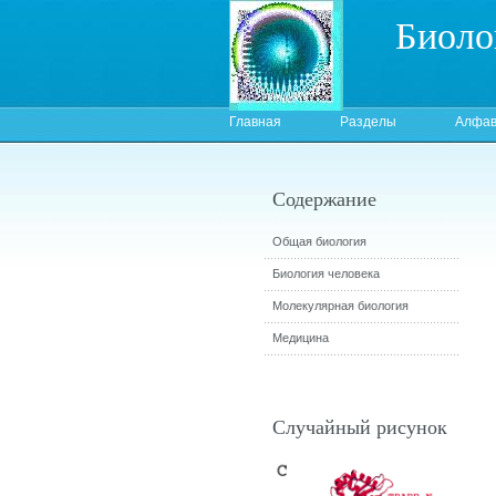
Биоло
Главная
Разделы
Алфав
Содержание
Общая биология
Биология человека
Молекулярная биология
Медицина
Случайный рисунок