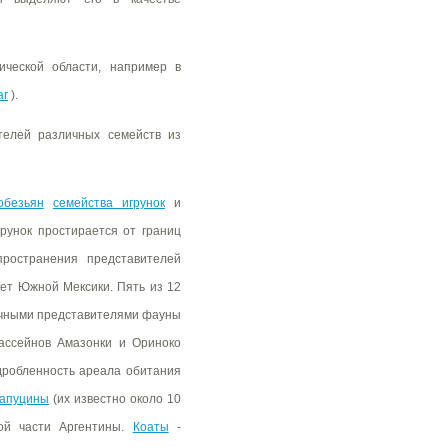
ической области, например в
аг
).
телей различных семейств из
обезьян
семейства игрунок
и
рунок простирается от границ
ространения представителей
ает Южной Мексики. Пять из 12
пичными представителями фауны
ассейнов Амазонки и Ориноко
дробленность ареала обитания
апуцины
(их известно около 10
ой части Аргентины.
Коаты
-