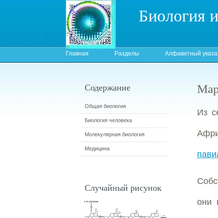
Биология 
Главная
Разделы
Алфавитный указа
Ма
Содержание
Общая биология
Из с
Биология человека
Афри
Молекулярная биология
Медицина
пави
Собс
Случайный рисунок
они 