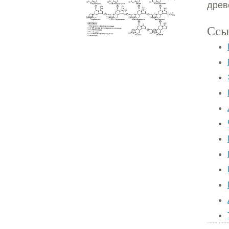
древ
Ссы