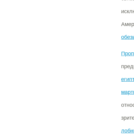
искл
Аме
обез
Проп
пред
егип
март
отн
зрит
лоб