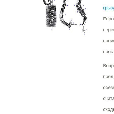
грыз
Евр
пере
прои
прос
Воп
пред
обез
счит
схо