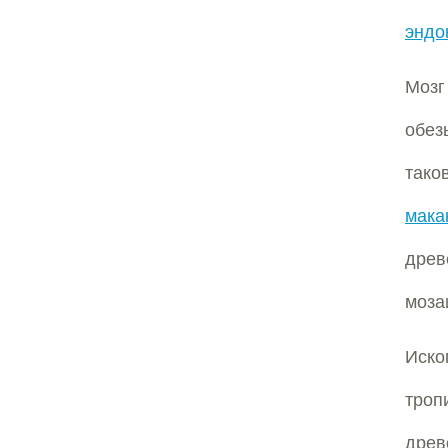
эндо
Моз
обез
тако
мака
дре
моза
Иско
троп
древ