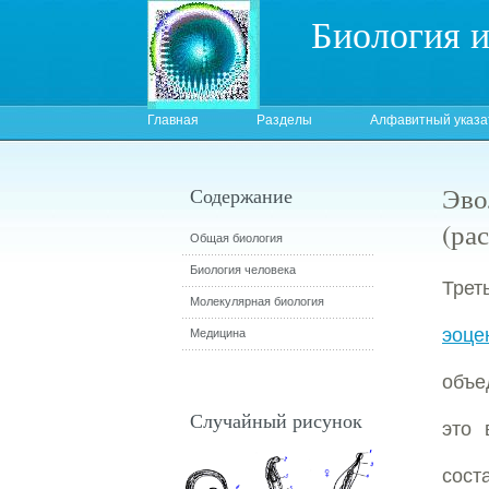
Биология 
Главная
Разделы
Алфавитный указа
Эво
Содержание
(ра
Общая биология
Биология человека
Трет
Молекулярная биология
эоце
Медицина
объ
Случайный рисунок
это 
сост