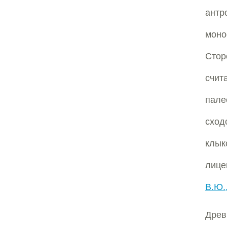
ант
моно
Стор
счит
пале
схо
клык
лице
В.Ю.
Древ