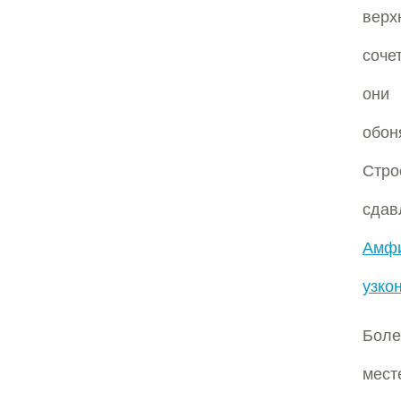
вер
соче
они
обон
Стр
сда
Амфи
узко
Боле
мест