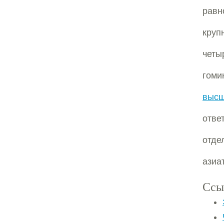
равн
круп
четы
гоми
высш
отве
отде
азиа
Ссы