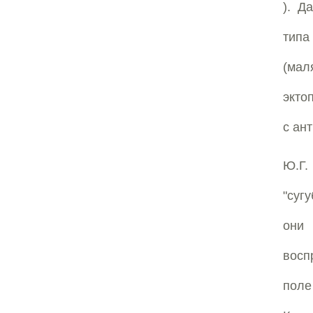
). Д
типа
(мал
экто
с ан
Ю.Г.
"суг
они 
восп
поле