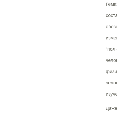
Гема
сост
обез
изме
"пол
чело
физи
чело
изуч
Даже