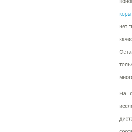
Коно
коры
нет 
каче
Оста
толь
мног
На о
иссл
дист
соот