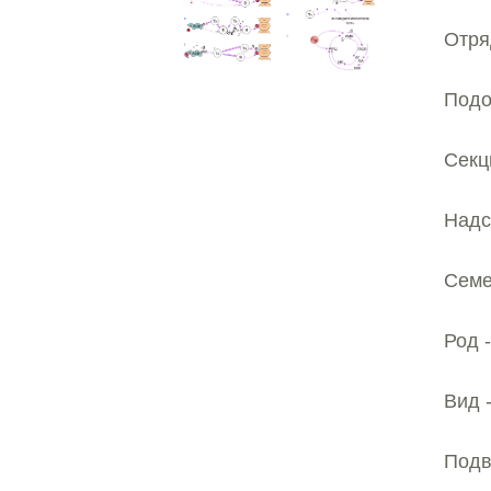
Отря
Подо
Секц
Надс
Семе
Род 
Вид 
Подв