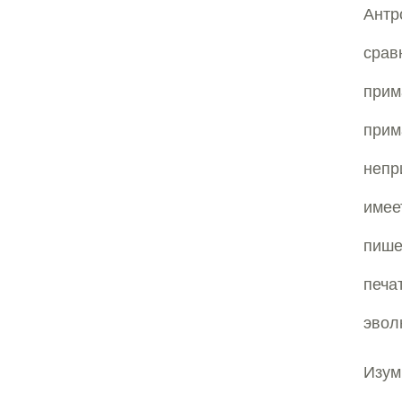
Ант
срав
прим
прим
непр
имее
пише
печа
эвол
Изум