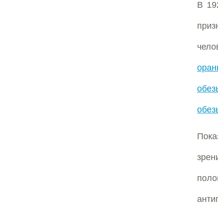
В 19
приз
чело
оран
обез
обез
Пока
зрен
поло
анти