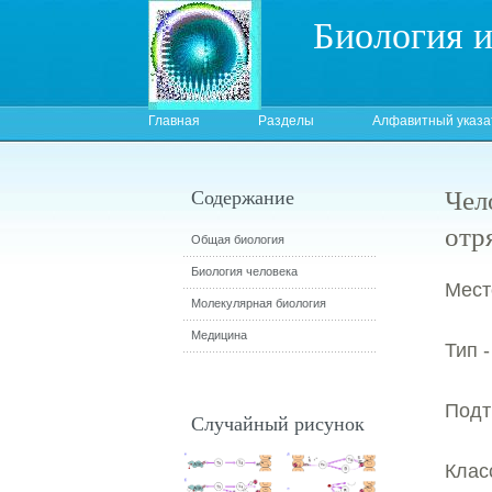
Биология 
Главная
Разделы
Алфавитный указа
Чел
Содержание
отр
Общая биология
Биология человека
Мест
Молекулярная биология
Медицина
Тип 
Подт
Случайный рисунок
Клас