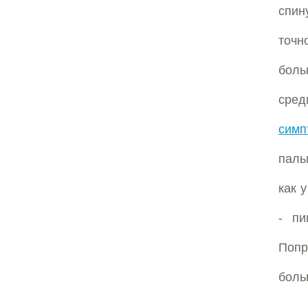
спин
точн
боль
сред
симп
паль
как 
- пи
Попр
больш