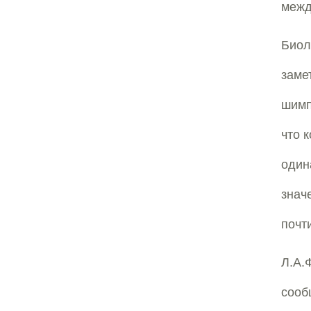
межд
Биол
заме
шимп
что 
один
знач
почт
Л.А.
сооб