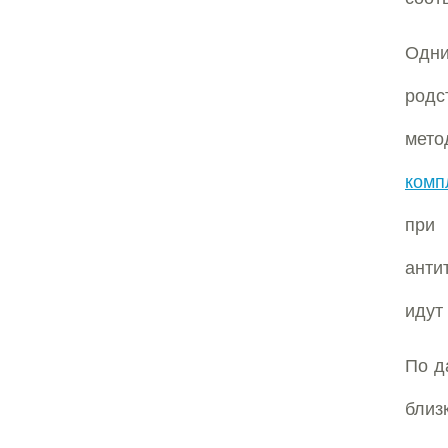
Одни
родс
мето
комп
при 
анти
идут
По д
близ