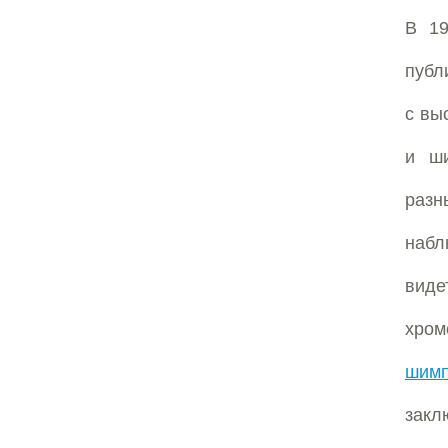
В 19
публ
с вы
и ши
разн
набл
виде
хром
шимп
закл