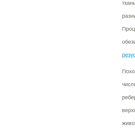
ткан
разн
Проц
обез
резу
Похо
числ
ребе
верх
живо