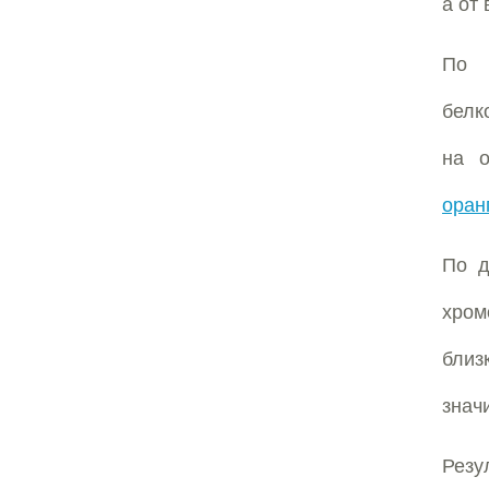
а от
По д
белк
на о
оран
По д
хро
близ
знач
Резу