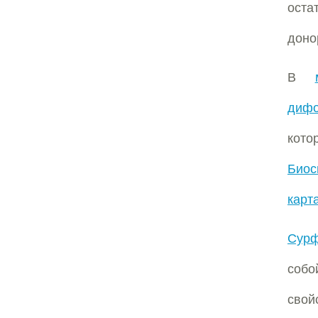
оста
доно
В
дифо
кото
Биос
карт
Сурф
соб
свой