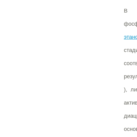
В 
фосф
этан
ста
соот
резу
), л
акти
диа
осн