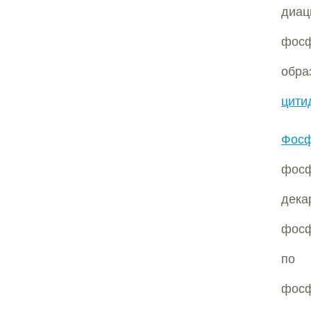
диа
фос
обр
цити
Фосф
фос
дек
фосф
по 
фосф