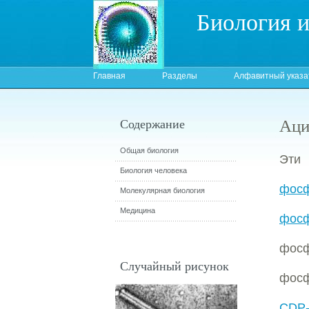
Биология 
Главная
Разделы
Алфавитный указа
Аци
Содержание
Общая биология
Эт
Биология человека
фосф
Молекулярная биология
Медицина
фосф
фосф
Случайный рисунок
фосф
CDP-