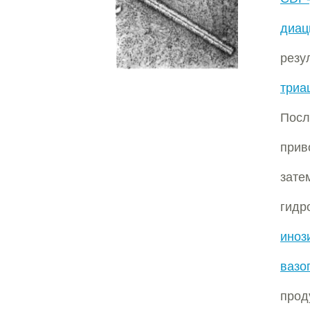
диац
рез
триа
Пос
прив
за
гид
иноз
вазо
прод