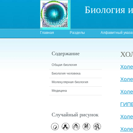
Биология 
Главная
Разделы
Алфавитный указа
ХО
Содержание
Общая биология
Холе
Биология человека
Холе
Молекулярная биология
Медицина
Холе
ГИП
Случайный рисунок
Холе
Холе