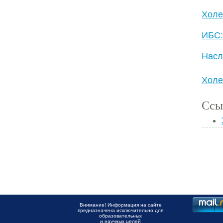
Холе
ИБС:
Насл
Холе
Ссы
Внимание! Информация на сайте
предназначена исключительно для
образовательных
и научных целей