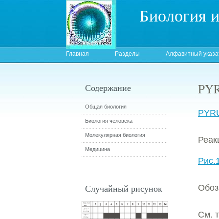
Биология 
Главная
Разделы
Алфавитный указа
PY
Содержание
Общая биология
PYR
Биология человека
Молекулярная биология
Реак
Медицина
Рис.
Случайный рисунок
Обоз
См. 