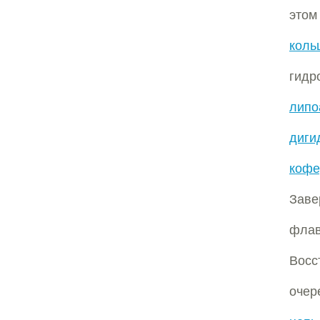
этом
коль
гидр
липо
диги
кофе
Зав
фла
Восс
очер