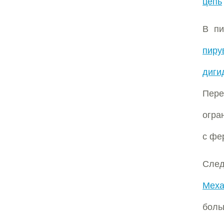
цепь
В пи
пиру
диги
Пере
огра
с фе
След
Меха
бол