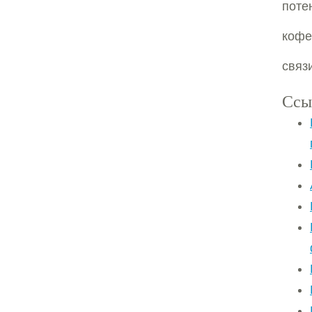
поте
кофе
связ
Ссы