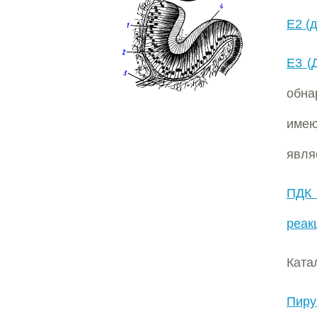
E2 (
E3 (
обна
име
явля
ПДК 
реак
Ката
Пиру