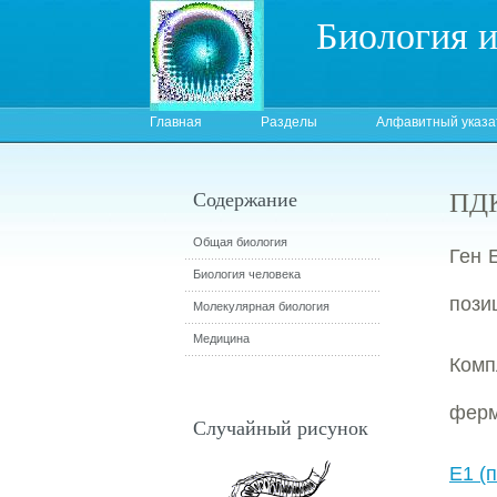
Биология 
Главная
Разделы
Алфавитный указа
ПДК
Содержание
Общая биология
Ген 
Биология человека
позиц
Молекулярная биология
Медицина
Комп
ферм
Случайный рисунок
E1 (