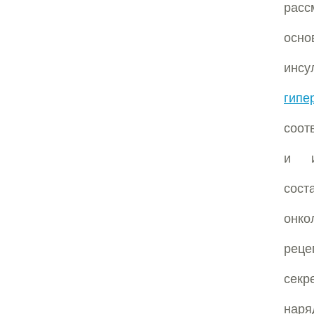
расс
осн
инсу
гипе
соот
и и
сос
онко
реце
секр
наря