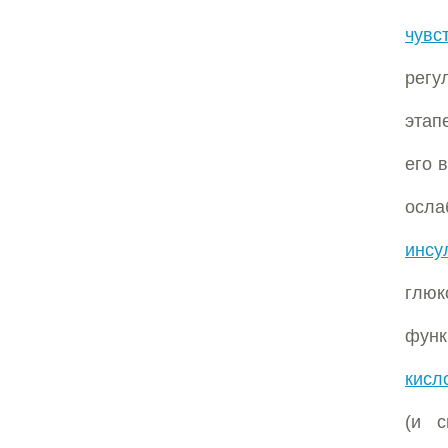
чувс
рег
этап
его 
осл
инсу
глюк
фун
кисл
(и с