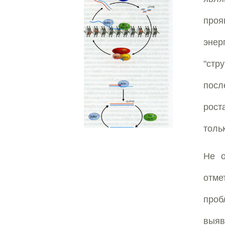
проя
энер
"стр
посл
рост
толь
Не о
отме
проб
выя