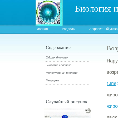
Биология 
Главная
Разделы
Алфавитный указа
Воз
Содержание
Общая биология
Нар
Биология человека
возр
Молекулярная биология
Медицина
гипе
жиро
Случайный рисунок
жиро
явля