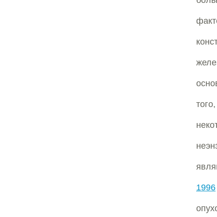
боль
факт
конс
желе
осно
того
нек
неэн
явля
1996
опух