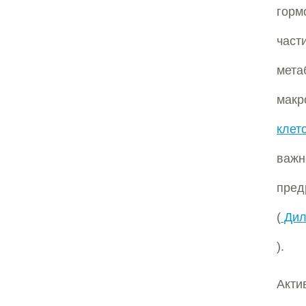
горм
час
мета
макр
клет
важ
пред
(
Дил
).
Акти