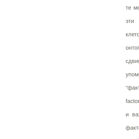
те м
эти 
клет
онто
сдви
упом
"фак
facto
и ва
фак