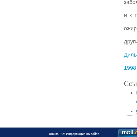
забо
и к 
ожир
друг
Диль
1998
Ссы
Внимание! Информация на сайте