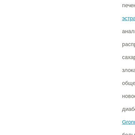
пече
эстр
анал
расп
сах
злок
обще
ново
диаб
Gron