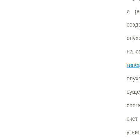
и (в
соз
опух
на с
гипе
опух
сущ
соот
счет
угне