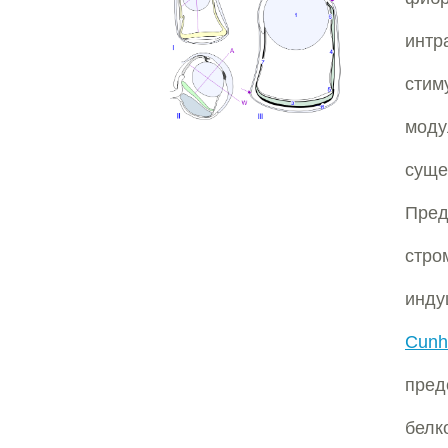
инт
стим
моду
суще
Пре
стр
инду
Cun
пред
белк