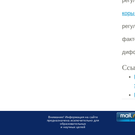
регу
коры
регу
фак
дифф
Ссы
Внимание! Информация на сайте
предназначена исключительно для
образовательных
и научных целей