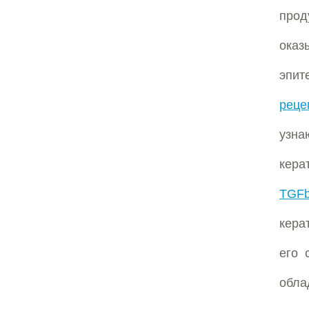
прод
оказ
эпит
реце
узн
кера
TGF
кера
его 
обла