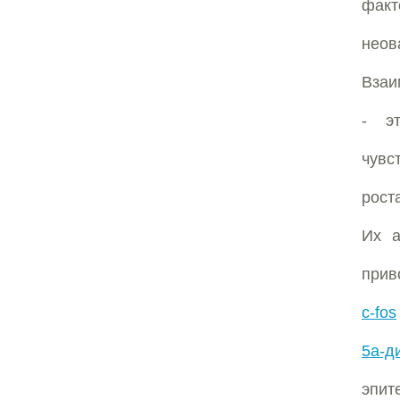
фак
неов
Взаи
- э
чувс
рост
Их а
прив
c-fos
5a-д
эпит