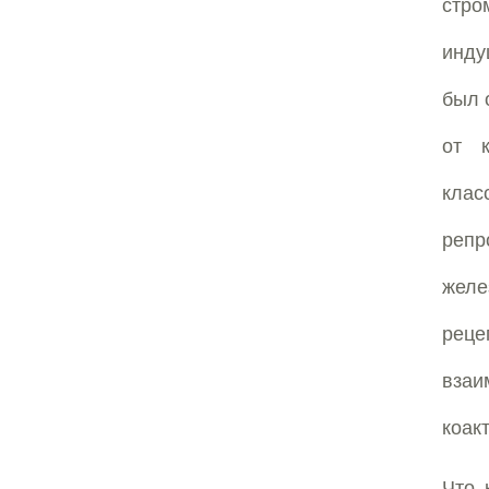
стр
инду
был 
от 
клас
репр
желе
рец
взаи
коак
Что 