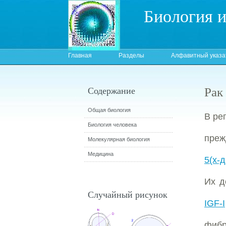
Биология 
Главная
Разделы
Алфавитный указа
Рак
Содержание
Общая биология
В ре
Биология человека
преж
Молекулярная биология
Медицина
5(х-
Их д
Случайный рисунок
IGF-I
фибр