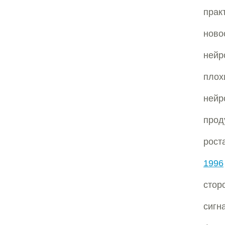
пра
нов
нейр
пло
ней
прод
рост
1996
стор
сигн