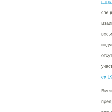
эстр
спец
Вза
вось
инд
отсу
учас
ea 1
Вме
пред