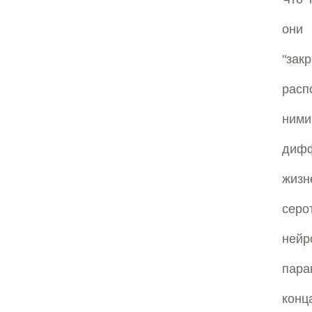
они 
"за
расп
ними
дифф
жиз
серо
нейр
пара
конц