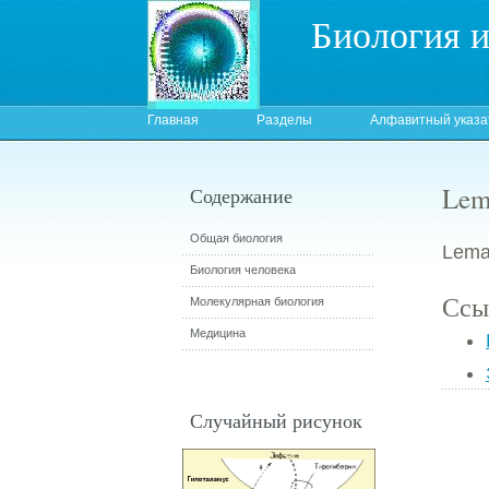
Биология 
Главная
Разделы
Алфавитный указа
Lema
Содержание
Общая биология
Lemai
Биология человека
Ссы
Молекулярная биология
Медицина
Случайный рисунок