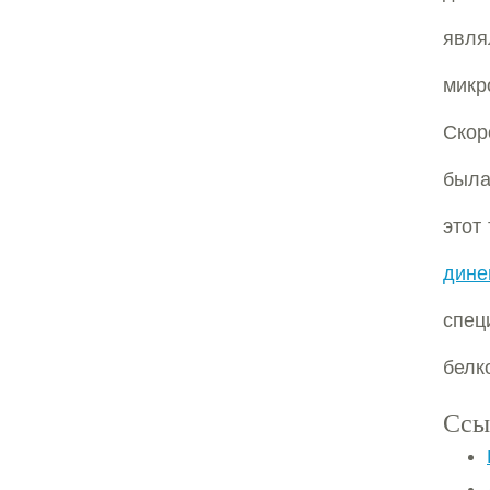
явл
микр
Скор
была
этот
дине
спец
белк
Ссы