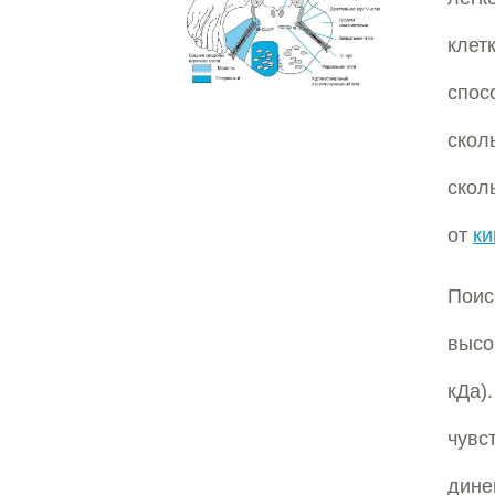
клет
спос
скол
скол
от
ки
Пои
высо
кДа)
чувс
дине