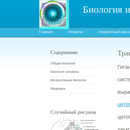
Биология 
Главная
Разделы
Алфавитный указа
Тра
Содержание
Общая биология
Гиг
Биология человека
сист
Молекулярная биология
Медицина
выр
цито
Случайный рисунок
цито
легк