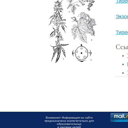
Тире
Экзо
Тире
Ссы
Внимание! Информация на сайте
предназначена исключительно для
образовательных
и научных целей