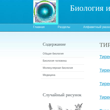
Биология 
Главная
Разделы
Алфавитный указа
ТИ
Содержание
Общая биология
Тире
Биология человека
Молекулярная биология
Тире
Медицина
Тире
Случайный рисунок
Тире