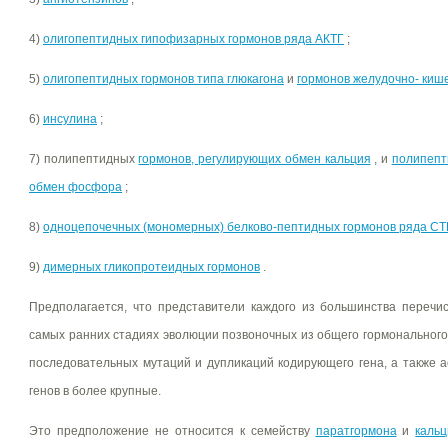
4)
олигопептидных гипофизарных гормонов ряда АКТГ
;
5)
олигопептидных гормонов типа глюкагона
и
гормонов желудочно- кише
6)
инсулина
;
7) полипептидных
гормонов, регулирующих обмен кальция
, и
полипепт
обмен фосфора
;
8)
одноцепочечных (мономерных) белково-пептидных гормонов ряда СТ
9)
димерных гликопротеидных гормонов
.
Предполагается, что представители каждого из большинства перечи
самых ранних стадиях эволюции позвоночных из общего гормональног
последовательных мутаций и дупликаций кодирующего гена, а также
генов в более крупные.
Это предположение не относится к семейству
паратгормона
и
каль