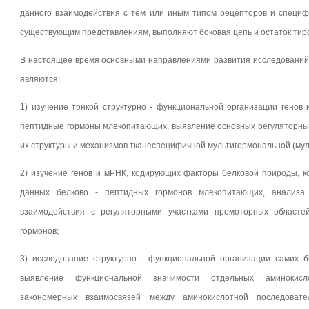
данного взаимодействия с тем или иным типом рецепторов и специ
существующим представлениям, выполняют боковая цепь и остаток тиро
В настоящее время основными направлениями развития исследований 
являются:
1) изучение тонкой структурно - функциональной организации генов
пептидные гормоны млекопитающих, выявление основных регуляторных
их структуры и механизмов тканеспецифичной мультигормональной (мул
2) изучение генов и мРНК, кодирующих факторы белковой природы, к
данных белково - пептидных гормонов млекопитающих, анализа
взаимодействия с регуляторными участками промоторных областе
гормонов;
3) исследование структурно - функциональной организации самих б
выявление функциональной значимости отдельных аминокисл
закономерных взаимосвязей между аминокислотной последоват