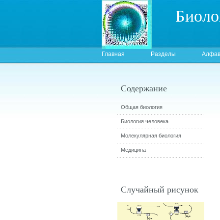
Биоло
Главная
Разделы
Алфав
Содержание
Общая биология
Биология человека
Молекулярная биология
Медицина
Случайный рисунок