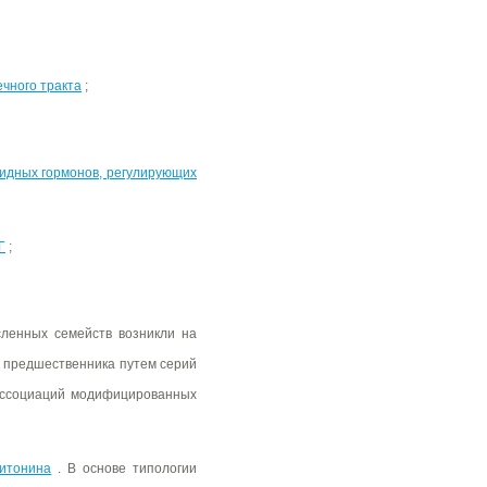
чного тракта
;
идных гормонов, регулирующих
Г
;
сленных семейств возникли на
о предшественника путем серий
 ассоциаций модифицированных
цитонина
. В основе типологии