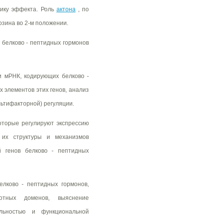
фику эффекта. Роль
актона
, по
зина во 2-м положении.
белково - пептидных гормонов
 и мРНК, кодирующих белково -
 элементов этих генов, анализ
ьтифакторной) регуляции.
оторые регулируют экспрессию
 их структуры и механизмов
й генов белково - пептидных
елково - пептидных гормонов,
отных доменов, выяснение
ельностью и функциональной