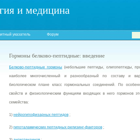
гия и медицина
итный указатель
Форум
Гормоны белково-пептидные: введение
Белково-пептидные гормоны
(небольшие пептиды, олигопептиды, про
наиболее многочисленный и разнообразный по составу и вар
биологическом плане класс гормональных соединений. По особенн
свойств и физиологическим функциям входящих в него гормонов эт
семейства:
1)
нейрогипофизарных пептидов
;
2)
гипоталамических пептидных рилизинг-факторов
;
3)
ангиотензинов
;