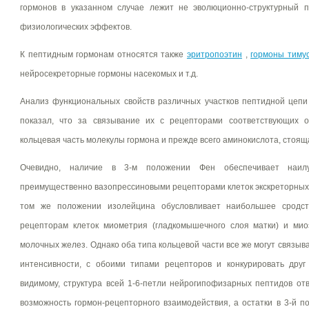
гормонов в указанном случае лежит не эволюционно-структурный п
физиологических эффектов.
К пептидным гормонам относятся также
эритропоэтин
,
гормоны тиму
нейросекреторные гормоны насекомых и т.д.
Анализ функциональных свойств различных участков пептидной цеп
показал, что за связывание их с рецепторами соответствующих о
кольцевая часть молекулы гормона и прежде всего аминокислота, стоящ
Очевидно, наличие в 3-м положении Фен обеспечивает наил
преимущественно вазопрессиновыми рецепторами клеток экскреторных 
том же положении изолейцина обусловливает наибольшее сродст
рецепторам клеток миометрия (гладкомышечного слоя матки) и мио
молочных желез. Однако оба типа кольцевой части все же могут связыва
интенсивности, с обоими типами рецепторов и конкурировать друг
видимому, структура всей 1-6-петли нейрогипофизарных пептидов от
возможность гормон-рецепторного взаимодействия, а остатки в 3-й 