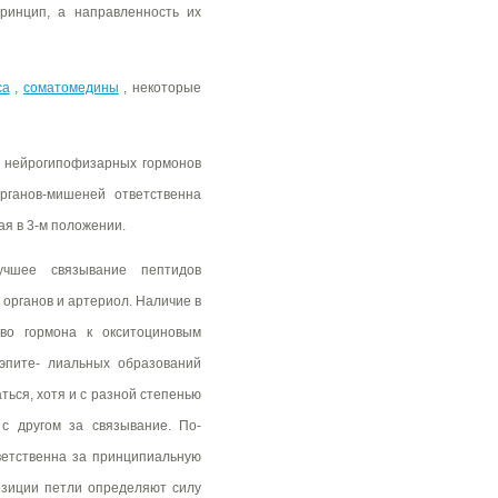
ринцип, а направленность их
са
,
соматомедины
, некоторые
и нейрогипофизарных гормонов
рганов-мишеней ответственна
ая в 3-м положении.
учшее связывание пептидов
органов и артериол. Наличие в
во гормона к окситоциновым
эпите- лиальных образований
ться, хотя и с разной степенью
 с другом за связывание. По-
ветственна за принципиальную
позиции петли определяют силу