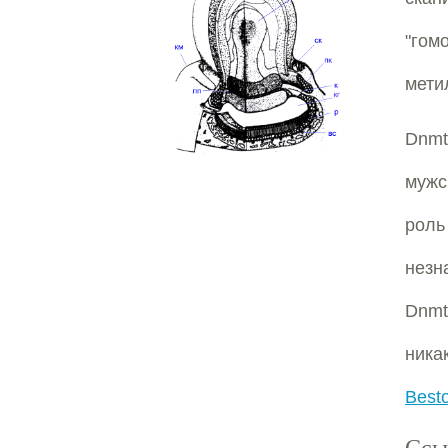
"гом
мети
Dnmt
мужс
ро
незн
Dnmt
ника
Besto
Ссы