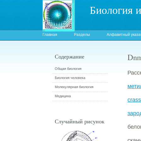
Биология 
Главная
Разделы
Алфавитный указа
Dnm
Содержание
Общая биология
Расс
Биология человека
мети
Молекулярная биология
Медицина
cras
заро
Случайный рисунок
бело
скан