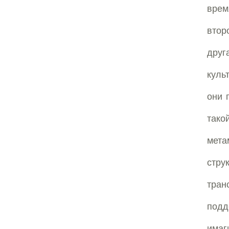
врем
втор
дру
куль
они 
так
мета
стр
тран
под
имаг