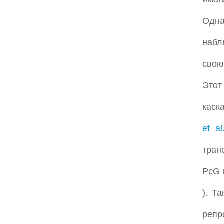
Одна
набл
свою
Этот
каск
et al
тран
PcG 
). Т
репр