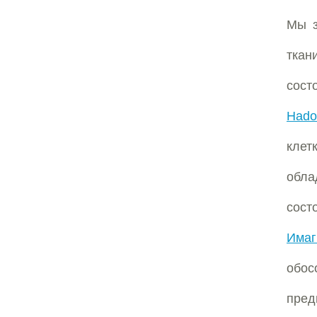
Мы з
ткан
сост
Hado
клет
обла
сос
Има
обо
пред