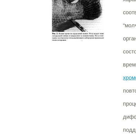
соот
"мол
орга
сост
вре
хром
пов
про
диф
подд