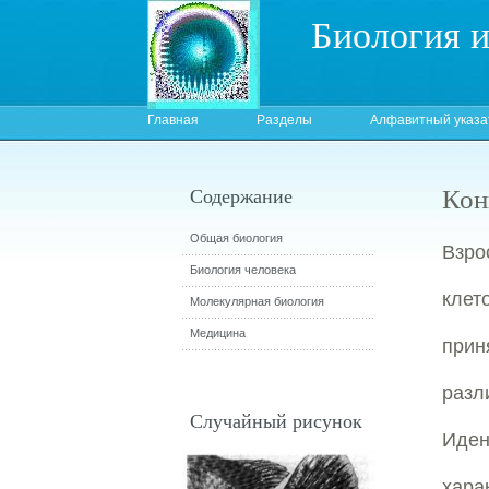
Биология 
Главная
Разделы
Алфавитный указа
Кон
Содержание
Общая биология
Взро
Биология человека
клет
Молекулярная биология
Медицина
прин
раз
Случайный рисунок
Иден
хар