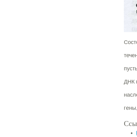
Сост
тече
пуст
ДНК 
насл
гены
Ссы