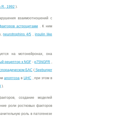
 R., 1992
).
нарушения взаимоотношений с
факторов
астроцитами
. К ним
),
neurotrophins 4/5
,
insulin like
уется на мотонейронах, она
й рецептор к NGF
-
p75NGFR
,
спорадическом БАС
(
Seeburger
ром
апоптоза
в
ЦНС
, при этом в
3
).
акторов, создание моделей
ение роли ростковых факторов
ачительную роль в патогенезе