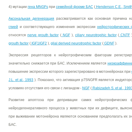
4) мутации
гена MNGFs
при
семейной форме БАС
(
Henderson C.E., Smith
Аксональная дегенерация
рассматривается как основная причина 
глией
и соответствующего изменения экспрессии
нейротрофических 
относятся
nerve grouth factor
(
NGF
),
ciliary neurotrophic factor
(
CNTF
grouth factor
(
IGF1IGF2
),
glial derived neurotrophic factor
(
GDNF
).
Экспрессия рецепторов к нейротрофическим факторам регистрир
значительно снижается при БАС. Исключением является
низкоаффинны
повышение экспрессии которого зарегистрировано в мотонейронах при
J.L. et al., 1993
). Показано, что активация p75NGFR является индукто
условиях отсутствия его связи с лигандом -
NGF
(
Rabizadeh S. et al., 199
Развитие апоптоза при депривации самих нейротрофических ф
нейродегенеративного процесса у животных при их дефиците, выясн
при выживании мотонейрона являются основанием предполагать их зн
БАС.