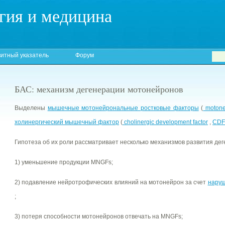
гия и медицина
итный указатель
Форум
БАС: механизм дегенерации мотонейронов
Выделены
мышечные мотонейрональные ростковые факторы
(
motoneu
холинергический мышечный фактор
(
cholinergic development factor
,
CDF
Гипотеза об их роли рассматривает несколько механизмов развития де
1) уменьшение продукции MNGFs;
2) подавление нейротрофических влияний на мотонейрон за счет
наруш
;
3) потеря способности мотонейронов отвечать на MNGFs;