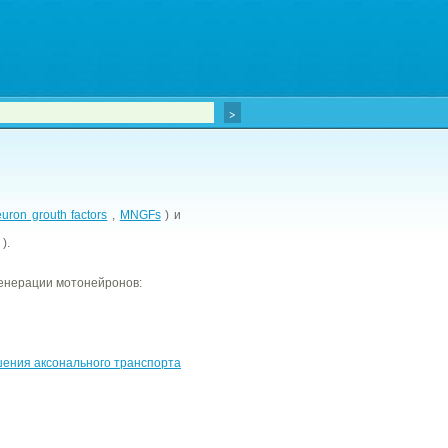
ron grouth factors
,
MNGFs
) и
).
генерации мотонейронов:
ения аксонального транспорта