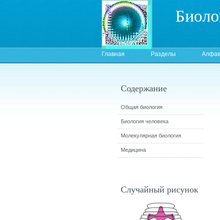
Биоло
Главная
Разделы
Алфав
Содержание
Общая биология
Биология человека
Молекулярная биология
Медицина
Случайный рисунок