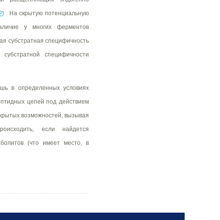
P)
. На скрытую потенциальную
наличие у многих ферментов
ная субстратная специфичность
 субстратной специфичности
ишь в определенных условиях
ептидных цепей под действием
скрытых возможностей, вызывая
оисходить, если найдется
болитов (что имеет место, в