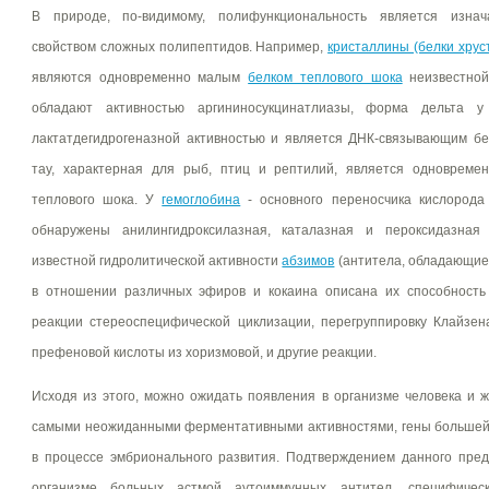
В природе, по-видимому, полифункциональность является изн
свойством сложных полипептидов. Например,
кристаллины (белки хрус
являются одновременно малым
белком теплового шока
неизвестной
обладают активностью аргининосукцинатлиазы, форма дельта 
лактатдегидрогеназной активностью и является ДНК-связывающим б
тау, характерная для рыб, птиц и рептилий, является одновреме
теплового шока. У
гемоглобина
- основного переносчика кислорода 
обнаружены анилингидроксилазная, каталазная и пероксидазная
известной гидролитической активности
абзимов
(антитела, обладающие
в отношении различных эфиров и кокаина описана их способность 
реакции стереоспецифической циклизации, перегруппировку Клайзе
префеновой кислоты из хоризмовой, и другие реакции.
Исходя из этого, можно ожидать появления в организме человека и 
самыми неожиданными ферментативными активностями, гены большей
в процессе эмбрионального развития. Подтверждением данного пре
организме больных астмой аутоиммунных антител, специфичес