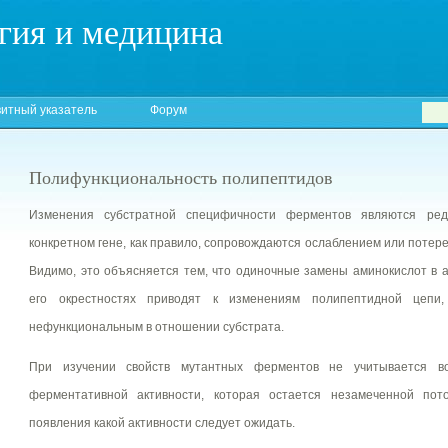
гия и медицина
итный указатель
Форум
Полифункциональность полипептидов
Изменения субстратной специфичности ферментов являются ре
конкретном гене, как правило, сопровождаются ослаблением или потер
Видимо, это объясняется тем, что одиночные замены аминокислот в 
его окрестностях приводят к изменениям полипептидной цепи
нефункциональным в отношении субстрата.
При изучении свойств мутантных ферментов не учитывается в
ферментативной активности, которая остается незамеченной пото
появления какой активности следует ожидать.