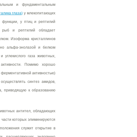
ачальным и фундаментальным
талика глаза)
у млекопитающих
 функции, у птиц и рептилий
у рыб и рептилий обладает
елком. Изоформа кристаллинов
нно альфа-энолазой и белком
и углекислого газа животных,
 активности. Помимо хорошо
 ферментативной активностью)
осуществлять синтез амидов,
на, приводящую к образованию
животных антител, обладающих
 части которых элиминируются
дположения служит открытие в
ки расщепляющих эндогенно