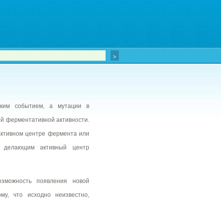
дким событием, а мутации в
ей ферментативной активности.
активном центре фермента или
, делающим активный центр
озможность появления новой
му, что исходно неизвестно,