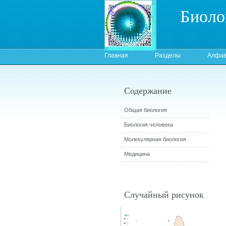
Биоло
Главная
Разделы
Алфав
Содержание
Общая биология
Биология человека
Молекулярная биология
Медицина
Случайный рисунок