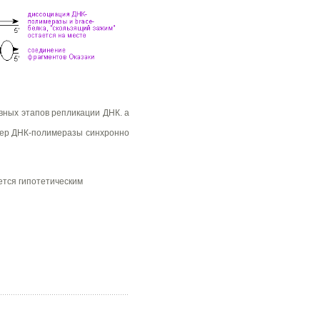
вных этапов репликации ДНК. а
имер ДНК-полимеразы синхронно
яется гипотетическим