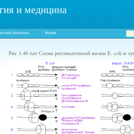
гия и медицина
итный указатель
Форум
Рис 1.46 пат Схема репликативной вилки E. coli и эу