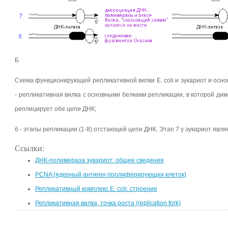
Б
Схема функционирующей репликативной вилки E. coli и эукариот и осно
- репликативная вилка с основными белками репликации, в которой д
реплицирует обе цепи ДНК;
б - этапы репликации (1-8) отстающей цепи ДНК. Этап 7 у эукариот явл
Ссылки:
ДНК-полимераза эукариот: общие сведения
PCNA (ядерный антиген пролиферирующих клеток)
Репликативный комплекс E. coli: строение
Репликативная вилка, точка роста (replication fork)