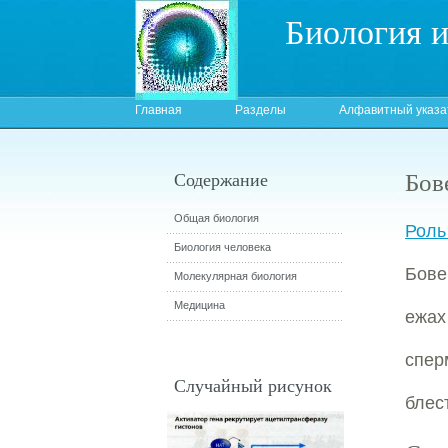
Биология 
Главная
Разделы
Алфавитный указа
Бов
Содержание
Общая биология
Роль
Биология человека
Бове
Молекулярная биология
Медицина
ежа
спер
Случайный рисунок
блес