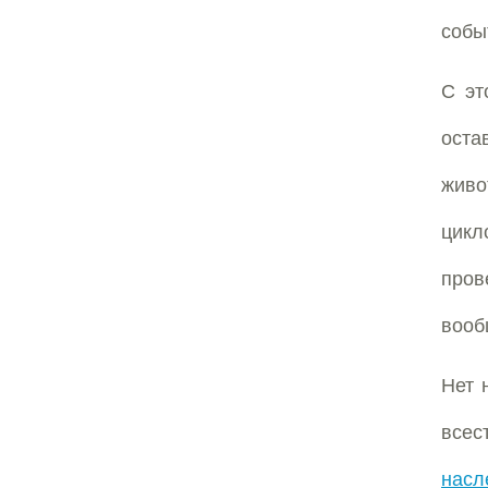
собы
С эт
оста
живо
цикл
пров
вооб
Нет 
всес
насл