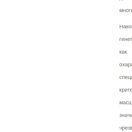
мног
Нако
гене
как
охар
спец
крит
масш
зна
чрез