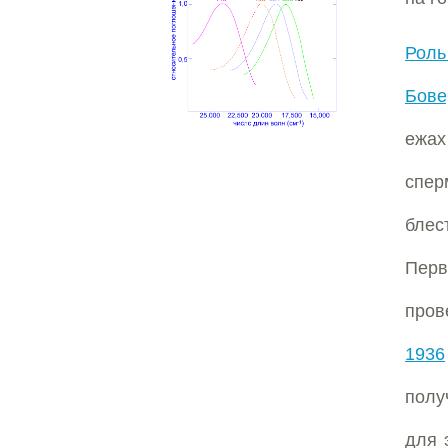
Роль
Бове
ежа
спер
блес
Перв
пров
1936
полу
для 