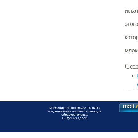
иска
этог
кот
млек
Ссы
Внимание! Информация на сайте
предназначена исключительно для
образовательных
и научных целей