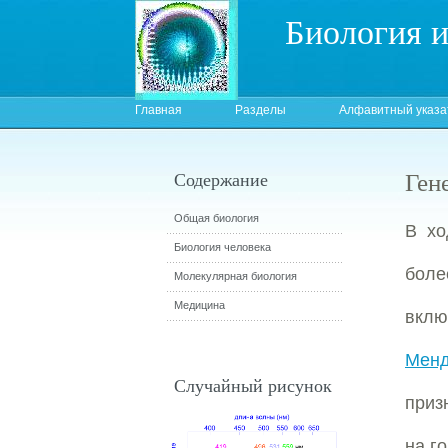
Биология 
Главная
Разделы
Алфавитный указа
Ген
Содержание
Общая биология
В хо
Биология человека
боле
Молекулярная биология
Медицина
вклю
Менд
Случайный рисунок
приз
на го