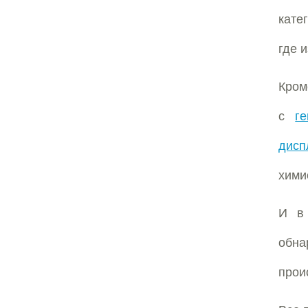
кате
где 
Кром
с
г
дисп
хими
И 
обн
прои