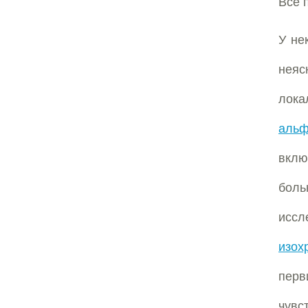
Все 
У не
неяс
лока
альф
вкл
боль
иссл
изох
пер
чувс