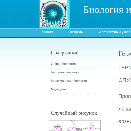
Биология 
Главная
Разделы
Алфавитный указа
Гер
Содержание
Общая биология
ГЕР
Биология человека
ОПУ
Молекулярная биология
Медицина
Про
лок
Случайный рисунок
возн