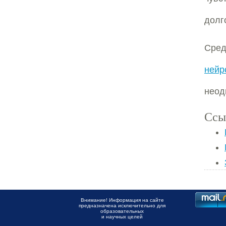
долг
Сред
нейр
неод
Ссы
Внимание! Информация на сайте
предназначена исключительно для
образовательных
и научных целей