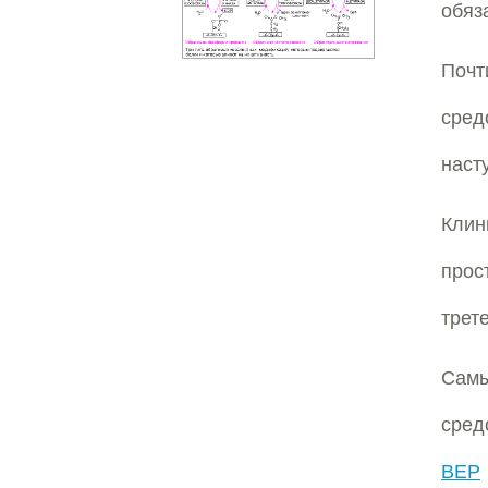
обяз
Почт
сред
наст
Кли
прос
трет
Самы
сред
ВЕР