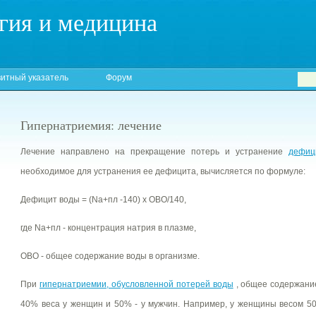
гия и медицина
итный указатель
Форум
Гипернатриемия: лечение
Лечение направлено на прекращение потерь и устранение
дефиц
необходимое для устранения ее дефицита, вычисляется по формуле:
Дефицит воды = (Na+пл -140) x OBO/140,
где Na+пл - концентрация натрия в плазме,
ОВО - общее содержание воды в организме.
При
гипернатриемии, обусловленной потерей воды
, общее содержание
40% веса у женщин и 50% - у мужчин. Например, у женщины весом 50