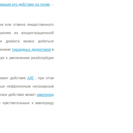
ающие его действие на почки
, -
ия или отмена лекарственного
чшению их концентрационной
ом диабете можно добиться
чением
тиазидных диуретиков
в
ая к увеличению реабсорбции
ивают действие
АДГ
; при этом
ьные нефрогенным несахарным
еское действие может
амилорид
з чувствительные к амилориду