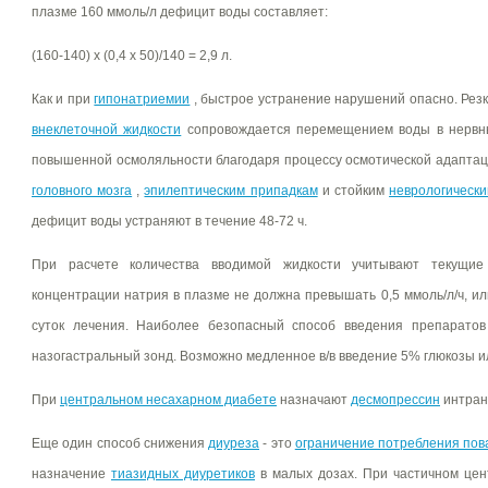
плазме 160 ммоль/л дефицит воды составляет:
(160-140) х (0,4 х 50)/140 = 2,9 л.
Как и при
гипонатриемии
, быстрое устранение нарушений опасно. Ре
внеклеточной жидкости
сопровождается перемещением воды в нервны
повышенной осмоляльности благодаря процессу осмотической адаптац
головного мозга
,
эпилептическим припадкам
и стойким
неврологическ
дефицит воды устраняют в течение 48-72 ч.
При расчете количества вводимой жидкости учитывают текущие
концентрации натрия в плазме не должна превышать 0,5 ммоль/л/ч, ил
суток лечения. Наиболее безопасный способ введения препаратов 
назогастральный зонд. Возможно медленное в/в введение 5% глюкозы и
При
центральном несахарном диабете
назначают
десмопрессин
интран
Еще один способ снижения
диуреза
- это
ограничение потребления пов
назначение
тиазидных диуретиков
в малых дозах. При частичном це