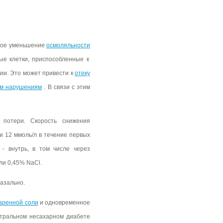
зкое уменьшение
осмоляльности
е клетки, приспособленные к
ии. Это может привести к
отеку
им нарушениям
. В связи с этим
 потери. Скорость снижения
и 12 ммоль/л в течение первых
- внутрь, в том числе через
ли 0,45% NaCl.
азально.
аренной соли
и одновременное
нтральном несахарном диабете