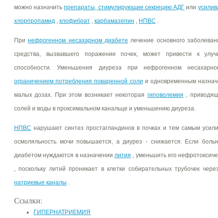
можно назначить
препараты, стимулирующие секрецию АДГ
или
усилив
хлорпропамид
,
клофибрат
,
карбамазепин
,
НПВС
.
При
нефрогенном несахарном диабете
лечение основного заболеван
средства, вызвавшего поражение почек, может привести к улу
способности. Уменьшения диуреза при нефрогенном несахарн
ограничением потребления поваренной соли
и одновременным назна
малых дозах. При этом возникает некоторая
гиповолемия
, приводящ
солей и воды в проксимальном канальце и уменьшению диуреза.
НПВС
нарушают синтез простагландинов в почках и тем самым усил
осмоляльность мочи повышается, а диурез - снижается. Если бол
диабетом нуждаются в назначении
лития
, уменьшить его нефротоксич
, поскольку литий проникает в клетки собирательных трубочек чере
натриевые каналы
.
Ссылки:
ГИПЕРНАТРИЕМИЯ