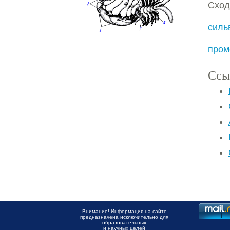
Сход
сил
пром
Ссы
Внимание! Информация на сайте
предназначена исключительно для
образовательных
и научных целей