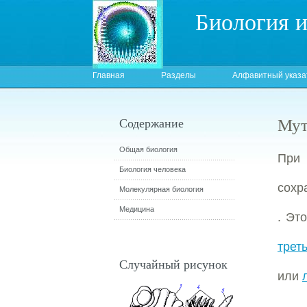
Биология 
Главная
Разделы
Алфавитный указа
Мут
Содержание
Общая биология
При
Биология человека
сохр
Молекулярная биология
Медицина
. Эт
трет
Случайный рисунок
или