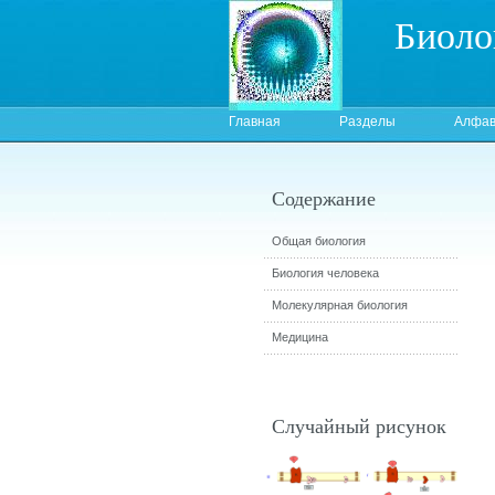
Биоло
Главная
Разделы
Алфав
Содержание
Общая биология
Биология человека
Молекулярная биология
Медицина
Случайный рисунок