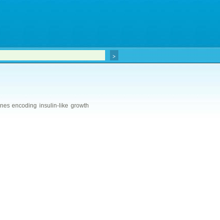
genes encoding insulin-like growth