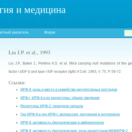
гия и медицина
итный указатель
Форум
Liu J.P. et al., 1993
Liu J.P., Baker J., Perkins A.S. et al. Mice carrying null mutations of the 
factor I (IGF-I) and type I IGF гесерtor (Igflr) II Cell. 1993, V. 75. P. 59-72.
Ссылки:
ИРФ-II: роль и место в семействе регуляторных пептидов
ИРФ-I, ИРФ-II и их рецепторы: общие сведения
Рецепторы ИРФ-2: передача сигнала
Ген ИРФ-II и ген ИРФ-I: экспрессия, регуляция в онтогенезе
ИРФ-II: активность биологическая в эмбриогенезе
ИРФ-II: активность биологическая, роль рецепторов М6Ф/ИРФ-2