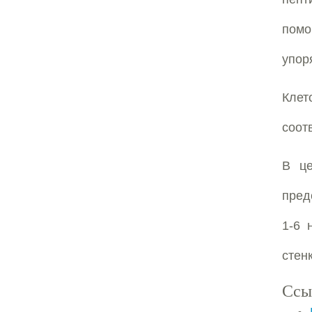
помо
упор
Клет
соот
В це
пред
1-6 
стен
Ссы