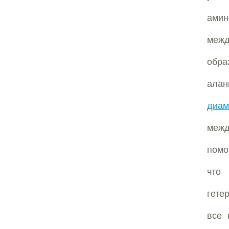
амин
межд
обра
ала
диам
межд
помо
что
гете
все 