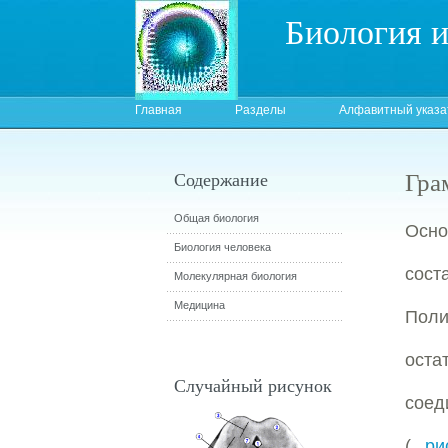
Биология 
Главная
Разделы
Алфавитный указа
Гра
Содержание
Общая биология
Осно
Биология человека
сос
Молекулярная биология
Медицина
Пол
ост
Случайный рисунок
соед
(
рис