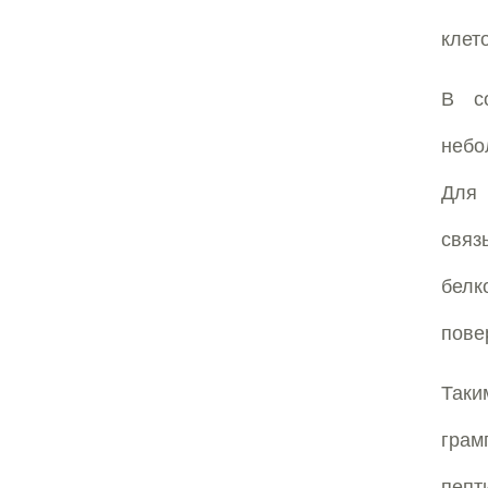
клет
В со
небо
Для 
связ
белк
пове
Так
грам
пепт