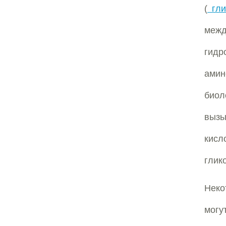
(
гли
меж
гид
амин
биол
вызы
кисл
глик
Неко
мог