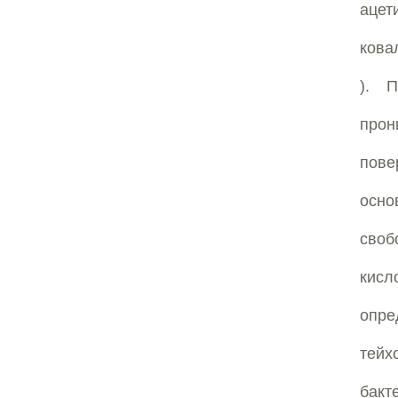
ацет
кова
). 
прон
пове
осно
сво
кисл
опре
тейх
бакт