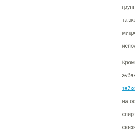
груп
такж
микр
испо
Кром
эуба
тейх
на о
спир
связ