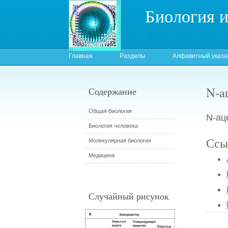
Биология 
Главная
Разделы
Алфавитный указа
N-а
Содержание
Общая биология
N-ац
Биология человека
Ссы
Молекулярная биология
Медицина
Случайный рисунок