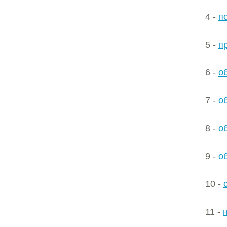
4 -
по
5 -
п
6 -
об
7 -
об
8 -
об
9 -
об
10 -
11 -