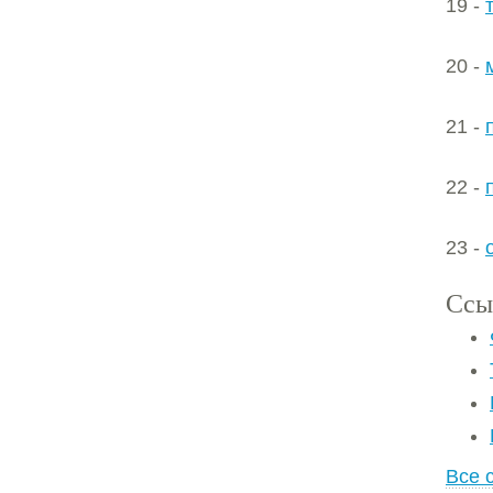
19 -
20 -
21 -
22 -
23 -
Ссы
Все 