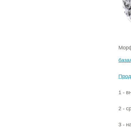
Мор
база
Продо
1 - в
2 - с
3 - н