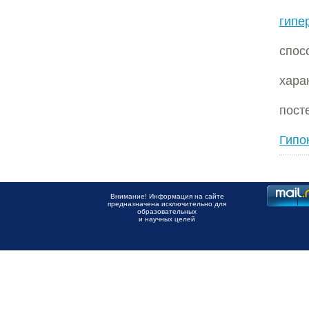
гипе
спос
хара
пост
Гипо
Внимание! Информация на сайте
предназначена исключительно для
образовательных
и научных целей