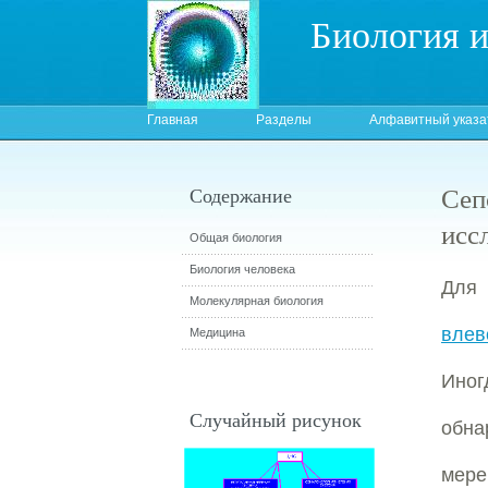
Биология 
Главная
Разделы
Алфавитный указа
Сеп
Содержание
исс
Общая биология
Биология человека
Для 
Молекулярная биология
влев
Медицина
Иног
Случайный рисунок
обн
мере