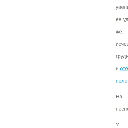
увел
ее у
же, 
исче
груд
и
оте
поле
На 
несп
У 