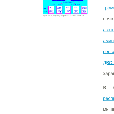
тром
поя
азот
амин
сепс
ДВС-
хара
В н
респ
мышц