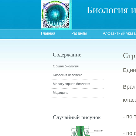
Биология 
Главная
Разделы
Алфавитный указа
Стр
Содержание
Общая биология
Един
Биология человека
Молекулярная биология
Вра
Медицина
клас
Случайный рисунок
- по 
- по