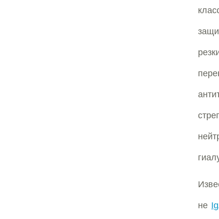
кла
защи
рез
пере
анти
стр
ней
гиал
Изве
не
I