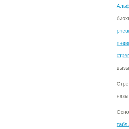
Альф
био
pneu
пнев
стре
вызы
Стре
наз
Осно
табл.