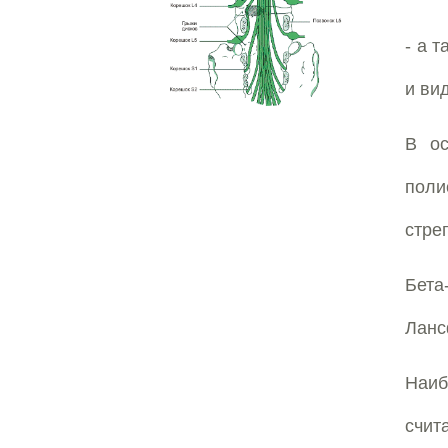
- а 
и ви
В о
пол
стре
Бет
Ланс
Наиб
счи