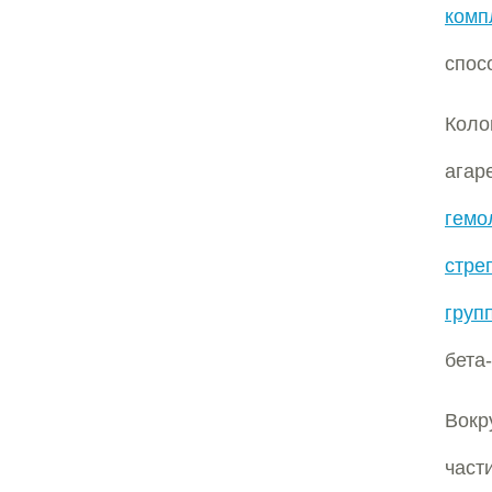
комп
спос
Коло
агар
гемо
стре
груп
бета
Вокр
част