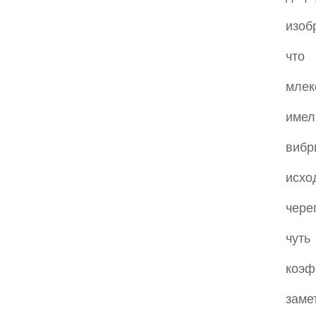
изоб
что
млек
име
вибр
исхо
чере
чут
коэф
заме