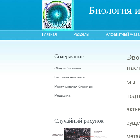
Биология 
Главная
Разделы
Алфавитный указа
Эво
Содержание
нас
Общая биология
Биология человека
Мы 
Молекулярная биология
подт
Медицина
акти
Случайный рисунок
суще
мета