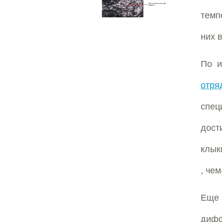
темп
них в
По и
отря
спец
дост
клык
, чем
Еще 
дифф