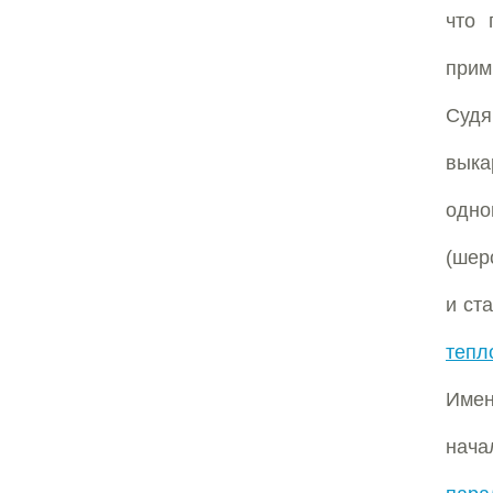
что 
прим
Судя
выка
одно
(шер
и ст
тепл
Имен
нач