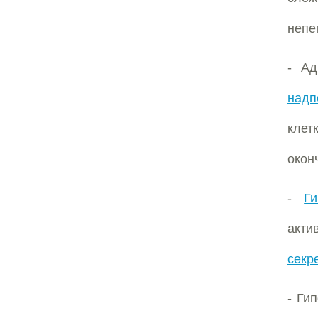
непе
- Ад
надп
клет
окон
-
Ги
акти
секр
- Ги