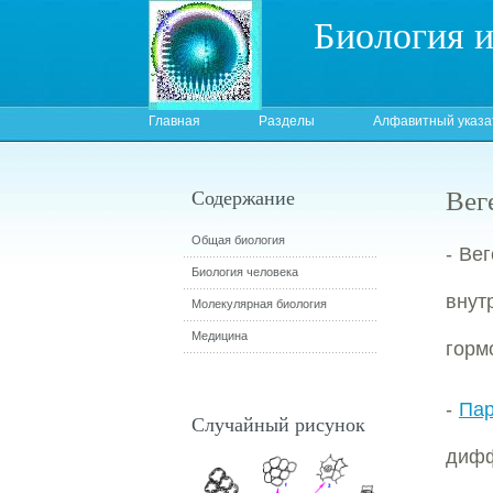
Биология 
Главная
Разделы
Алфавитный указа
Вег
Содержание
Общая биология
- Ве
Биология человека
внут
Молекулярная биология
Медицина
горм
-
Пар
Случайный рисунок
диф