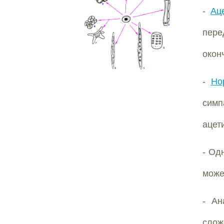
-
Ац
пере
окон
-
Но
симп
ацет
- Од
може
- Ан
слож