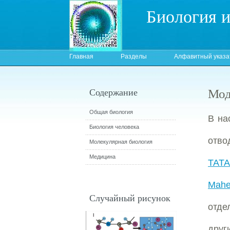
Биология 
Главная
Разделы
Алфавитный указа
Мод
Содержание
Общая биология
В на
Биология человека
отво
Молекулярная биология
Медицина
ТАТА
Mahe
Случайный рисунок
отде
друг