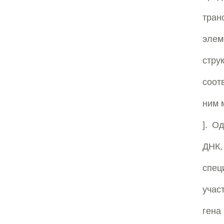
тран
элем
стру
соот
ним 
]. О
ДНК
спец
учас
гена 