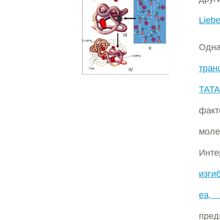
Liebe
Одна
тран
ТАТА
факт
моле
Инте
изги
ea, 
пред