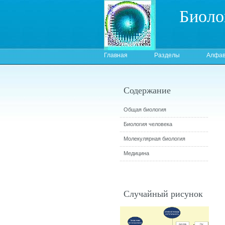
Биоло
Главная
Разделы
Алфав
Содержание
Общая биология
Биология человека
Молекулярная биология
Медицина
Случайный рисунок