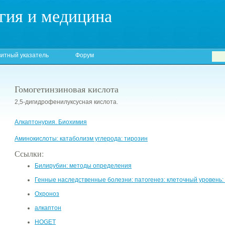
гия и медицина
итный указатель
Форум
Гомогетинзиновая кислота
2,5-дигидрофенилуксусная кислота.
Алкаптонурия. Биохимия
Аминокислоты: катаболизм углерода: тирозин
Ссылки:
Билирубин: методы определения
Генные наследственные болезни: патогенез: клеточный уровень
Охроноз
алкаптон
HOGET