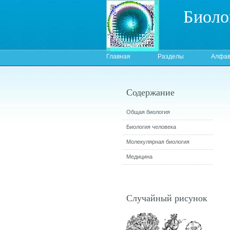
Биоло
Главная
Разделы
Алфав
Содержание
Общая биология
Биология человека
Молекулярная биология
Медицина
Случайный рисунок