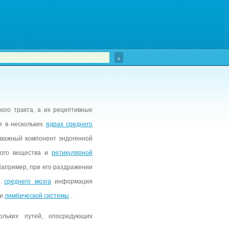
ого тракта, а их рецептивные
я в нескольких
ядрах среднего
важный компонент эндогенной
рого вещества и
ретикулярной
апример, при его раздражении
из
среднего мозга
информация
ти
лимбической системы
.
ольких путей, опосредующих