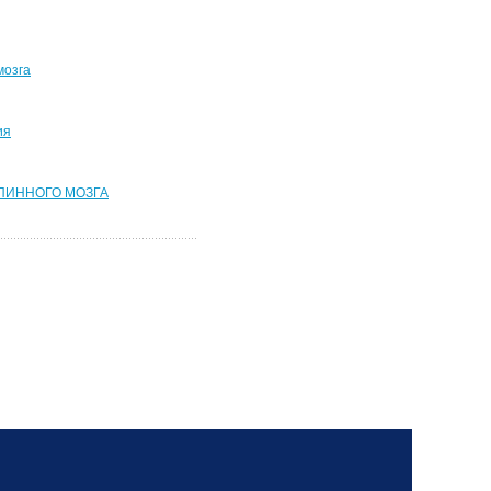
мозга
ия
ПИННОГО МОЗГА