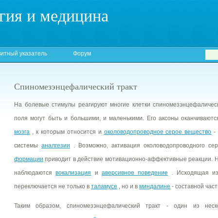
гия и медицина
итный указатель
Форум
Спиномезэнцефалический тракт
На болевые стимулы реагируют многие клетки спиномезэнцефалическ
поля могут быть и большими, и маленькими. Его аксоны оканчиваютс
мозга
, к которым относится и
околоводопроводное серое вещество
- 
системы
аналгезии
. Возможно, активация околоводопроводного се
формации
приводит в действие мотивационно-аффективные реакции. Н
наблюдаются
вокализация
и
аверсивное поведение
. Исходящая 
переключается не только в
таламусе
, но и в
миндалине
- составной час
Таким образом, спиномезэнцефалический тракт - один из неск