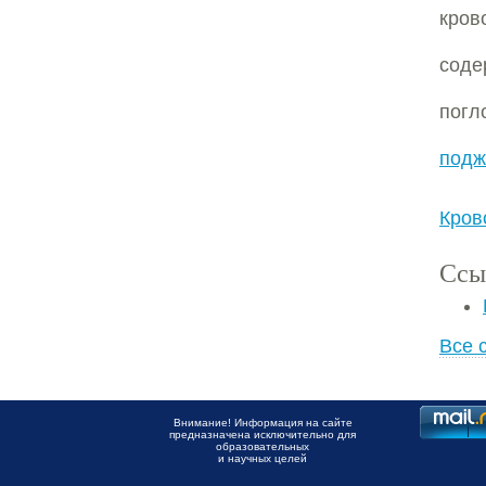
кров
соде
пог
подж
Кров
Ссы
Все 
Внимание! Информация на сайте
предназначена исключительно для
образовательных
и научных целей