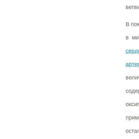
ветв
В по
в ми
серд
арте
вели
сод
окси
прим
оста