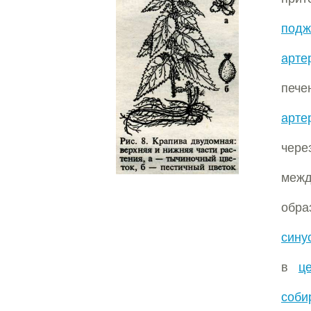
подж
арте
печ
арте
чер
межд
обра
сину
в
ц
соби