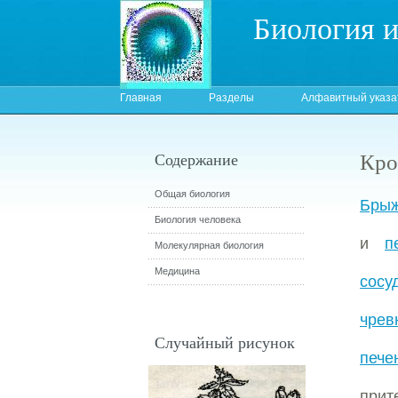
Биология 
Главная
Разделы
Алфавитный указа
Кро
Содержание
Общая биология
Брыж
Биология человека
и
п
Молекулярная биология
Медицина
сосу
чрев
Случайный рисунок
пече
прит