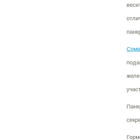
веси
отли
панк
Сома
пода
желе
учас
Пан
секр
Горм