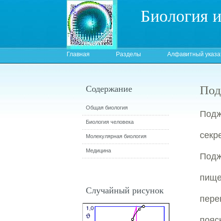
Биология 
Главная
Разделы
Алфавитный указа
Под
Содержание
Общая биология
Подж
Биология человека
секр
Молекулярная биология
Медицина
Под
пище
Случайный рисунок
пере
пояс