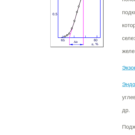
подк
кото
селе
желе
Экзо
Эндо
угле
др.
Подж