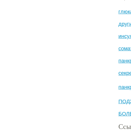
глюк
друг
инсу
сома
панк
секр
панк
ПОД
БОЛ
Ссы