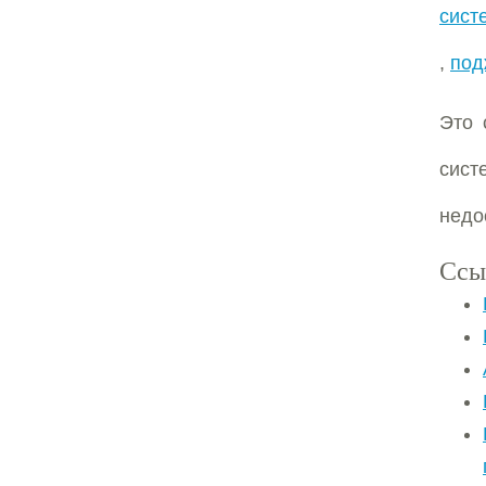
сист
,
под
Это 
сист
недо
Ссы