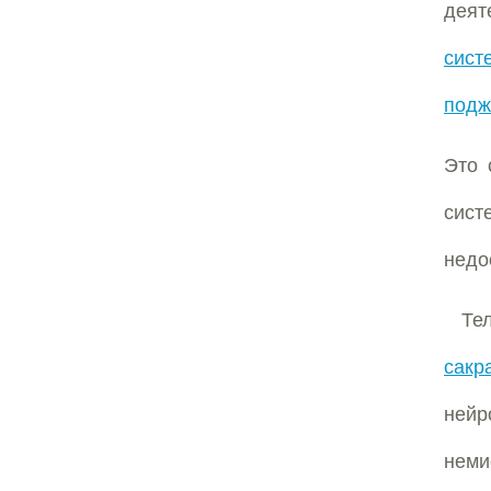
деят
сист
подж
Это 
сист
недо
Те
сакр
ней
неми