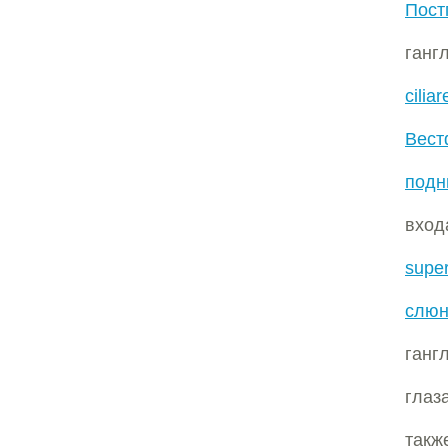
Пост
ганг
ciliar
Вест
подн
вход
super
слюн
ганг
глаз
так