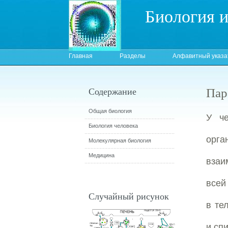
Биология 
Главная
Разделы
Алфавитный указа
Пар
Содержание
Общая биология
У че
Биология человека
орга
Молекулярная биология
Медицина
взаи
всей
Случайный рисунок
в те
и сп