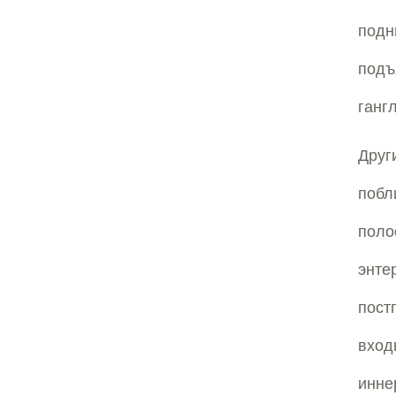
подн
подъ
ганг
Друг
побл
пол
энт
пост
вход
инне