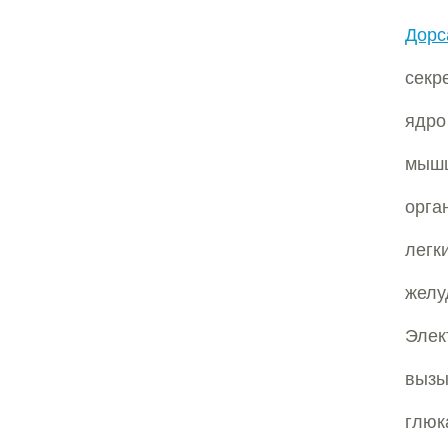
Дорс
секр
ядро
мышц
орга
легк
желу
Элек
вызы
глюк