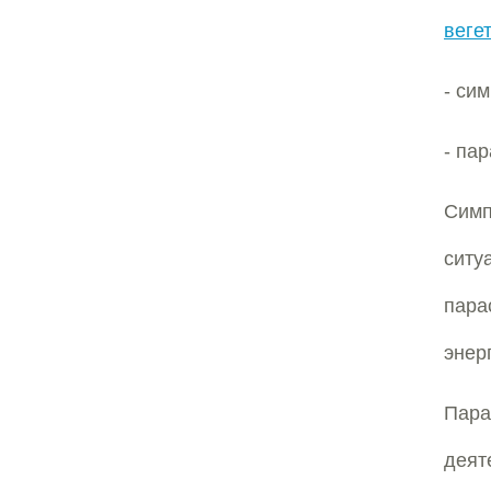
веге
- си
- па
Симп
сит
пара
энер
Пар
деят