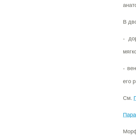
анат
В дв
- до
мягк
- ве
его р
См.
Пара
Мор