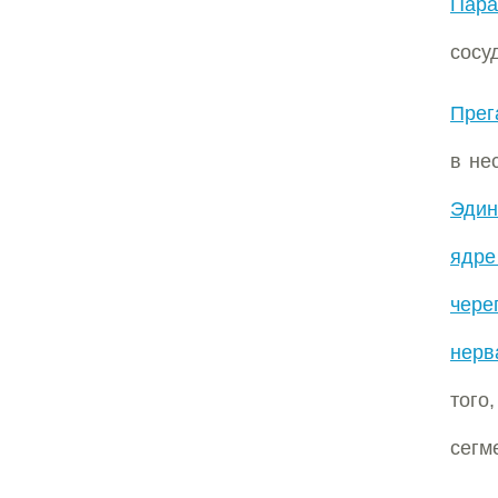
Пара
сосу
Прег
в не
Эдин
ядре
чере
нерв
того
сегм