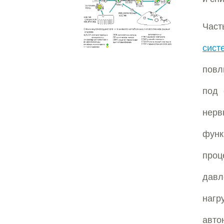
Час
сист
повл
под 
нерв
фун
проц
давл
нагр
авто