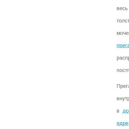
вес
толс
моче
прег
рас
пост
Прег
внут
в
до
ядре