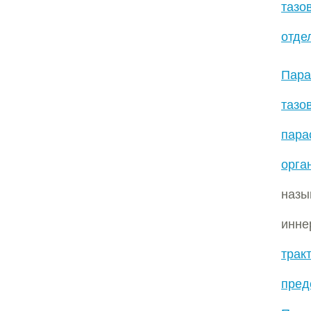
тазо
отде
Пара
таз
пара
орга
наз
инн
трак
пред