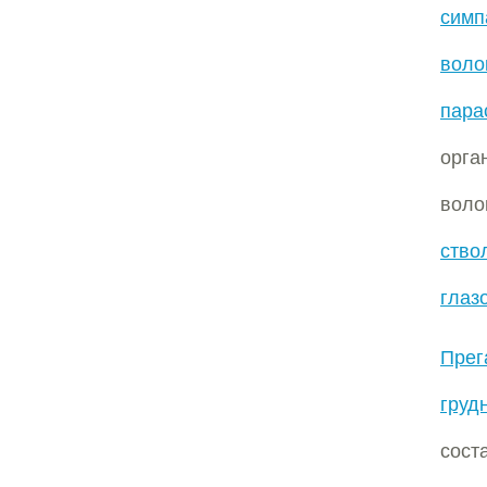
симп
воло
пара
орга
воло
ство
глаз
Прег
груд
сос