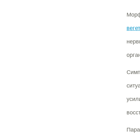
Мор
веге
нерв
орга
Симп
ситу
усил
восс
Пар