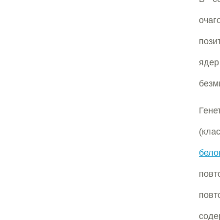
оча
пози
яде
безм
Гене
(кла
бело
повт
повт
соде