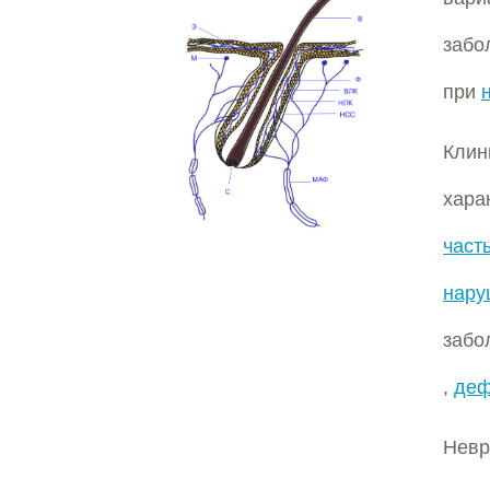
забо
при
Кли
хара
част
нару
забо
,
деф
Невр