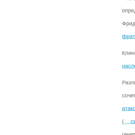
опре
Фри
фрат
Клин
насл
Разл
соче
атак
(
син
гене