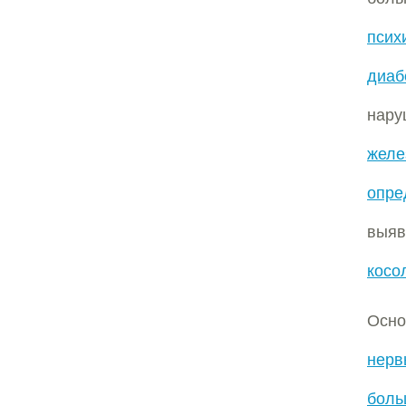
псих
диаб
нару
желе
опре
выя
косо
Осно
нерв
бол