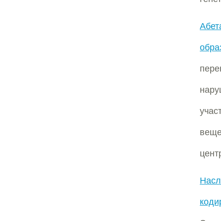
Абет
обр
пере
нар
учас
веще
цент
Нас
коди