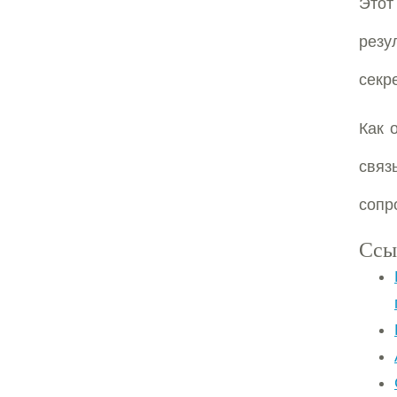
Этот
рез
секр
Как 
связ
сопр
Ссы