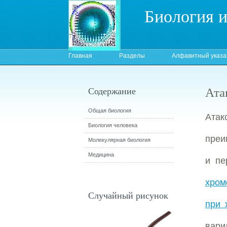
Биология 
Главная
Разделы
Алфавитный указа
Ата
Содержание
Общая биология
Атак
Биология человека
преи
Молекулярная биология
Медицина
и пе
хром
Случайный рисунок
при 
вари