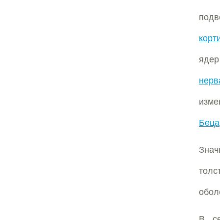
под
корт
яде
нерв
изм
Беца
Знач
толс
обол
В с