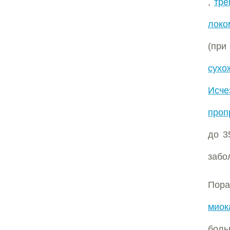
,
тре
локо
(при
сухо
Исч
проп
до 3
забо
Пора
миок
боль