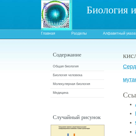
Биология 
Главная
Разделы
Алфавитный указа
кис
Содержание
Серд
Общая биология
Биология человека
мута
Молекулярная биология
Ссы
Медицина
Случайный рисунок