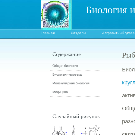
Биология 
Главная
Разделы
Алфавитный указа
Рыб
Содержание
Общая биология
Биол
Биология человека
круг
Молекулярная биология
Медицина
акти
Обще
Случайный рисунок
разн
связ