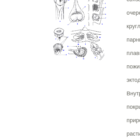
очер
круг
пар
пла
пож
экто
Внут
покр
при
раст