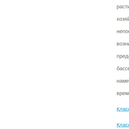
рас
хозя
непо
возн
пред
басс
наме
врем
Клас
Клас