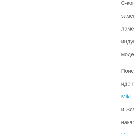
C-к
зам
ламе
инду
модел
Пои
иде
Miki.
и Sc
нака