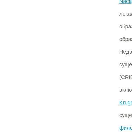
Naca
лока
обра
обра
Неда
суще
(СRI
вклю
Krug
сущ
фил