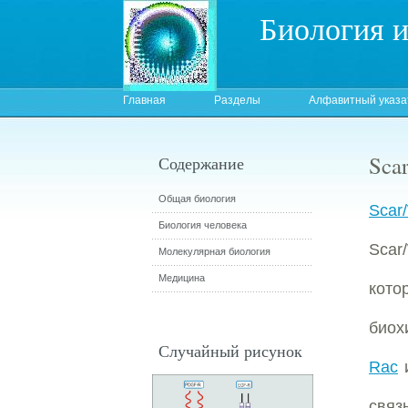
Биология 
Главная
Разделы
Алфавитный указа
Sca
Содержание
Общая биология
Scar
Биология человека
Scar
Молекулярная биология
Медицина
кот
биох
Случайный рисунок
Rac
связ