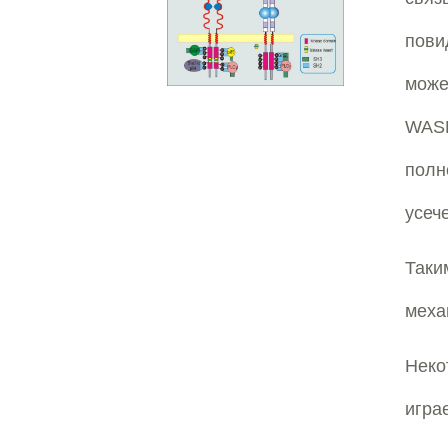
пови
може
WAS
полн
усеч
Таки
меха
Неко
игра