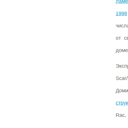
ламе
1998
чис
от с
доме
Эксп
Sca
Дом
стру
Rac,