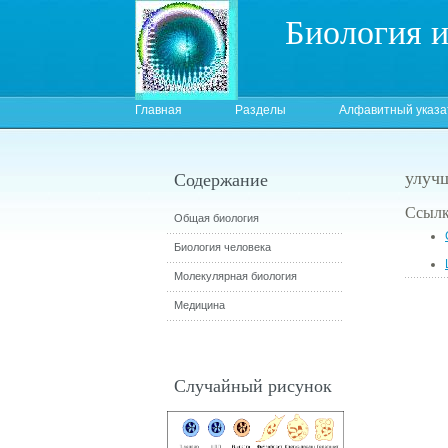
Биология 
Главная
Разделы
Алфавитный указа
улуч
Содержание
Ссылк
Общая биология
Биология человека
Молекулярная биология
Медицина
Случайный рисунок