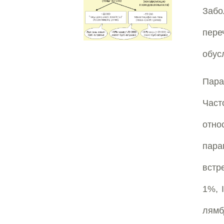
Заб
пер
обус
Пара
Час
отн
пар
встре
1%, 
лямбд