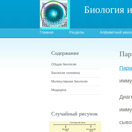
Биология 
Главная
Разделы
Алфавитный указа
Пар
Содержание
Общая биология
Пара
Биология человека
имму
Молекулярная биология
Медицина
Диа
имму
Случайный рисунок
сыво