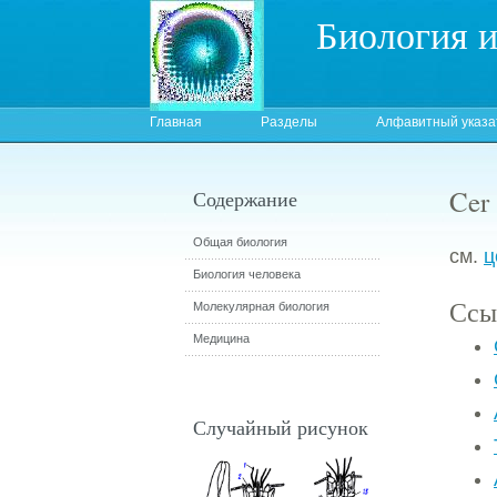
Биология 
Главная
Разделы
Алфавитный указа
Cer
Содержание
Общая биология
см.
ц
Биология человека
Ссы
Молекулярная биология
Медицина
Случайный рисунок