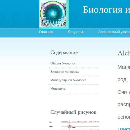
Биология 
Главная
Разделы
Алфавитный указа
Alc
Содержание
Общая биология
Манж
Биология человека
род,
Молекулярная биология
Медицина
Счит
расп
Случайный рисунок
осно
Цвет